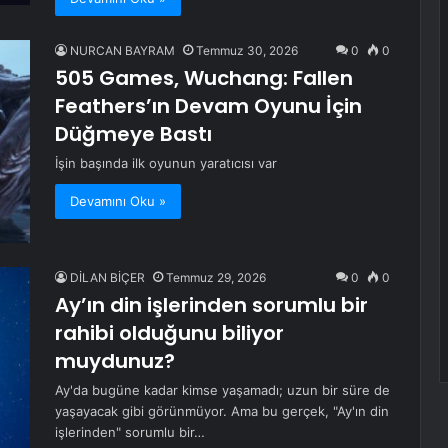
NURCAN BAYRAM
Temmuz 30, 2026
0
0
505 Games, Wuchang: Fallen
Feathers’ın Devam Oyunu İçin
Düğmeye Bastı
İşin başında ilk oyunun yaratıcısı var
Devamını Oku »
DİLAN BİÇER
Temmuz 29, 2026
0
0
Ay’ın din işlerinden sorumlu bir
rahibi olduğunu biliyor
muydunuz?
Ay'da bugüne kadar kimse yaşamadı; uzun bir süre de
yaşayacak gibi görünmüyor. Ama bu gerçek, "Ay'ın din
işlerinden" sorumlu bir…