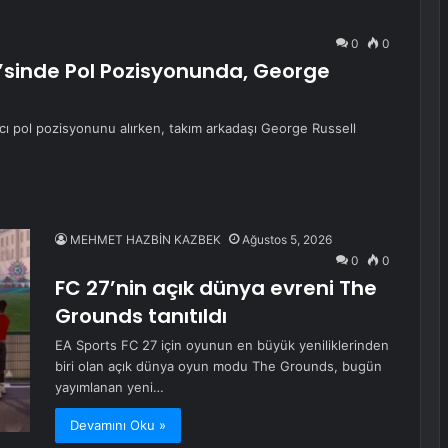
0
0
x’sinde Pol Pozisyonunda, George
ncı pol pozisyonunu alırken, takım arkadaşı George Russell
MEHMET HAZBİN KAZBEK
Ağustos 5, 2026
0
0
FC 27’nin açık dünya evreni The
Grounds tanıtıldı
EA Sports FC 27 için oyunun en büyük yeniliklerinden
biri olan açık dünya oyun modu The Grounds, bugün
yayımlanan yeni…
Devamını Oku »