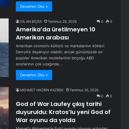
Devamını Oku »
DİLAN BİÇER
Temmuz 29, 2026
0
0
Amerika’da üretilmeyen 10
Amerikan arabası
Amerikan otomotiv kültürü ve markalarının kökleri
Detroit’e dayanıyor olabilir; ancak günümüzde en
popüler Amerikan modellerinin birçoğu ABD
sınırlarının çok uzağında…
Devamını Oku »
MEHMET HAZBİN KAZBEK
Temmuz 26, 2026
0
0
God of War Laufey çıkış tarihi
duyuruldu: Kratos’lu yeni God of
War oyunu da yolda
Marvel's Wolverine'in Eylül ayında çıkışının ardından