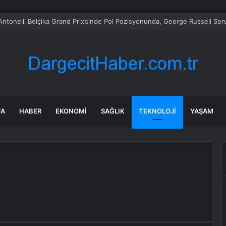
n: Silahlanma yeni Osmanlıcı yayılma planı
FA
HABER
EKONOMI
SAĞLIK
TEKNOLOJI
YAŞAM