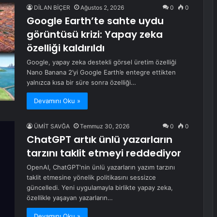
DİLAN BİÇER
Ağustos 2, 2026
0
0
Google Earth’te sahte uydu
görüntüsü krizi: Yapay zeka
özelliği kaldırıldı
Google, yapay zeka destekli görsel üretim özelliği
Nano Banana 2’yi Google Earth’e entegre ettikten
yalnızca kısa bir süre sonra özelliği…
Devamını Oku »
ÜMİT SAVĞA
Temmuz 30, 2026
0
0
ChatGPT artık ünlü yazarların
tarzını taklit etmeyi reddediyor
OpenAI, ChatGPT'nin ünlü yazarların yazım tarzını
taklit etmesine yönelik politikasını sessizce
güncelledi. Yeni uygulamayla birlikte yapay zeka,
özellikle yaşayan yazarların…
Devamını Oku »