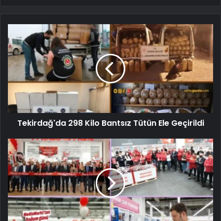
Tekirdağ'da 298 Kilo Bantsız Tütün Ele Geçirildi