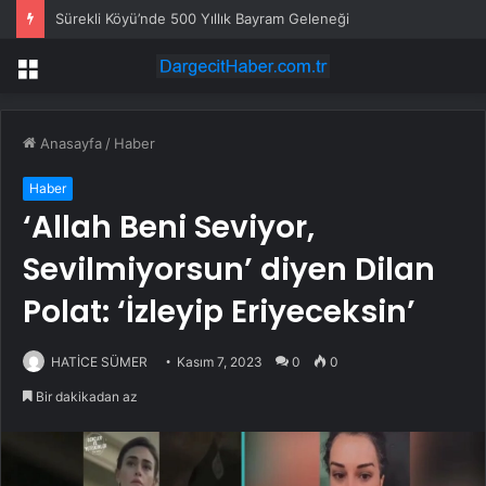
Sürekli Köyü’nde 500 Yıllık Bayram Geleneği
Menü
Anasayfa
/
Haber
Haber
‘Allah Beni Seviyor,
Sevilmiyorsun’ diyen Dilan
Polat: ‘İzleyip Eriyeceksin’
HATİCE SÜMER
Kasım 7, 2023
0
0
Bir dakikadan az