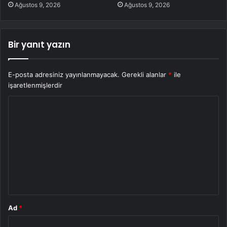
Ağustos 9, 2026
Ağustos 9, 2026
Bir yanıt yazın
E-posta adresiniz yayınlanmayacak.
Gerekli alanlar
*
ile
işaretlenmişlerdir
Y
o
r
u
m
*
Ad
*