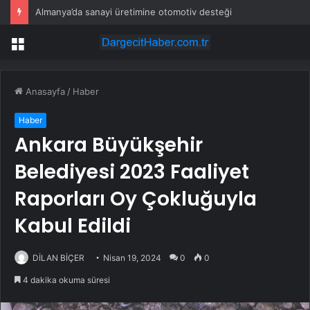
Almanya’da sanayi üretimine otomotiv desteği
Menü
Anasayfa
/
Haber
Haber
Ankara Büyükşehir
Belediyesi 2023 Faaliyet
Raporları Oy Çokluğuyla
Kabul Edildi
DİLAN BİÇER
Nisan 19, 2024
0
0
4 dakika okuma süresi