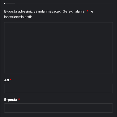
E-posta adresiniz yayınlanmayacak.
Gerekli alanlar
*
ile
işaretlenmişlerdir
Y
o
r
u
m
*
Ad
*
E-posta
*