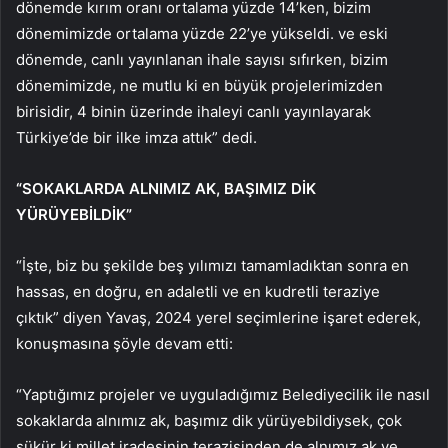
dönemde kırım oranı ortalama yüzde 14’ken, bizim
dönemimizde ortalama yüzde 22’ye yükseldi. ve eski
dönemde, canlı yayınlanan ihale sayısı sıfırken, bizim
dönemimizde, ne mutlu ki en büyük projelerimizden
birisidir, 4 binin üzerinde ihaleyi canlı yayınlayarak
Türkiye’de bir ilke imza attık” dedi.
“SOKAKLARDA ALNIMIZ AK, BAŞIMIZ DİK
YÜRÜYEBİLDİK”
“İşte, biz bu şekilde beş yılımızı tamamladıktan sonra en
hassas, en doğru, en adaletli ve en kudretli teraziye
çıktık” diyen Yavaş, 2024 yerel seçimlerine işaret ederek,
konuşmasına şöyle devam etti:
“Yaptığımız projeler ve uyguladığımız Belediyecilik ile nasıl
sokaklarda alnımız ak, başımız dik yürüyebildiysek, çok
şükür ki millet iradesinin terazisinden de alnımız ak ve