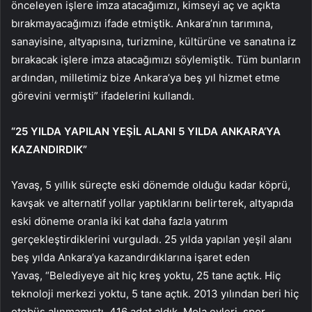
önceleyen işlere imza atacağımızı, kimseyi aç ve açıkta
bırakmayacağımızı ifade etmiştik. Ankara’nın tarımına,
sanayisine, altyapısına, turizmine, kültürüne ve sanatına iz
bırakacak işlere imza atacağımızı söylemiştik. Tüm bunların
ardından, milletimiz bize Ankara’ya beş yıl hizmet etme
görevini vermişti” ifadelerini kullandı.
“25 YILDA YAPILAN YEŞİL ALANI 5 YILDA ANKARA’YA
KAZANDIRDIK”
Yavaş, 5 yıllık süreçte eski dönemde olduğu kadar köprü,
kavşak ve alternatif yollar yaptıklarını belirterek, altyapıda
eski döneme oranla iki kat daha fazla yatırım
gerçekleştirdiklerini vurguladı. 25 yılda yapılan yeşil alanı
beş yılda Ankara’ya kazandırdıklarına işaret eden
Yavaş, “Belediyeye ait hiç kreş yoktu, 25 tane açtık. Hiç
teknoloji merkezi yoktu, 5 tane açtık. 2013 yılından beri hiç
otobüs alınmamıştı, 416 adet aldık. Mola evleri, spor