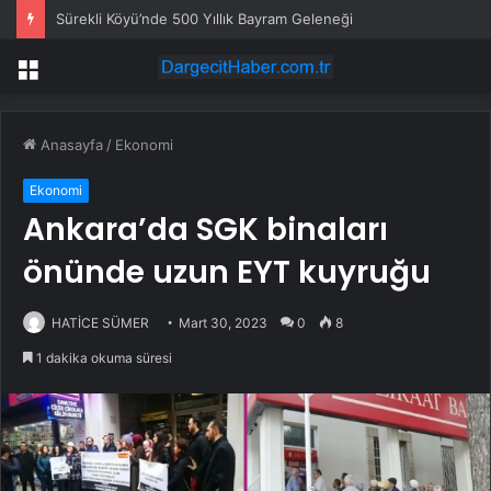
Sürekli Köyü’nde 500 Yıllık Bayram Geleneği
Menü
Anasayfa
/
Ekonomi
Ekonomi
Ankara’da SGK binaları
önünde uzun EYT kuyruğu
HATİCE SÜMER
Mart 30, 2023
0
8
1 dakika okuma süresi