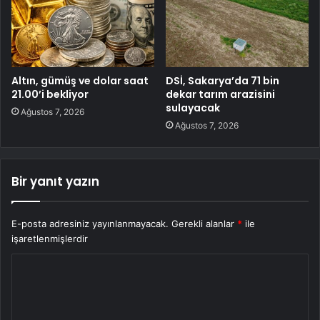
Altın, gümüş ve dolar saat
DSİ, Sakarya’da 71 bin
21.00’i bekliyor
dekar tarım arazisini
sulayacak
Ağustos 7, 2026
Ağustos 7, 2026
Bir yanıt yazın
E-posta adresiniz yayınlanmayacak.
Gerekli alanlar
*
ile
işaretlenmişlerdir
Y
o
r