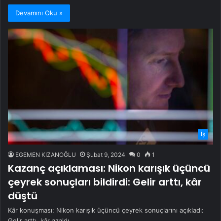
Devamını Oku »
İş
EGEMEN KIZANOĞLU
Şubat 9, 2024
0
1
Kazanç açıklaması: Nikon karışık üçüncü
çeyrek sonuçları bildirdi: Gelir arttı, kâr
düştü
Kâr konuşması: Nikon karışık üçüncü çeyrek sonuçlarını açıkladı:
Gelir arttı, kâr azaldı