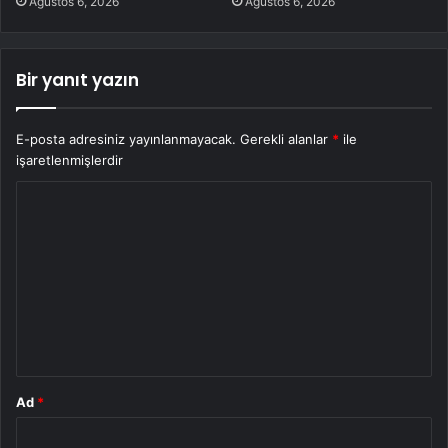
Ağustos 6, 2026
Ağustos 6, 2026
Bir yanıt yazın
E-posta adresiniz yayınlanmayacak.
Gerekli alanlar
*
ile
işaretlenmişlerdir
Y
o
r
u
m
*
Ad
*