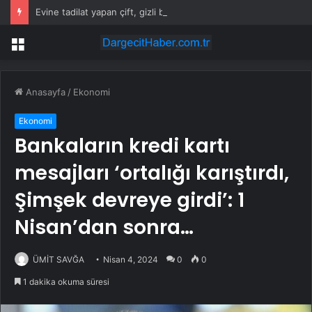
Evine tadilat yapan çift, gizli bölmede deste deste para buldu
Menü
Anasayfa
/
Ekonomi
Ekonomi
Bankaların kredi kartı
mesajları ‘ortalığı karıştırdı,
Şimşek devreye girdi’: 1
Nisan’dan sonra…
ÜMİT SAVĞA
Nisan 4, 2024
0
0
1 dakika okuma süresi