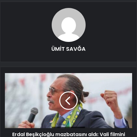
ÜMİT SAVĞA
Erdal Beşikçioğlu mazbatasını aldı: Vali filmini