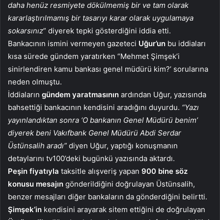
daha henüz resmiyete dökülmemiş bir ve tam olarak
kararlaştırılmamış bir tasarıyı karar olarak uygulamaya
sokarsınız
” diyerek tepki gösterdiğini iddia etti.
Bankacının ismini vermeyen gazeteci
Uğur’un
bu iddiaları
kısa sürede gündem yaratırken “Mehmet Şimşek’i
sinirlendiren kamu bankası genel müdürü kim?’ sorularına
neden olmuştu.
İddiaların
gündem
yaratmasının
ardından Uğur, yazısında
bahsettiği bankacının kendisini aradığını duyurdu.
“Yazı
yayınlandıktan sonra ‘O bankanın Genel Müdürü benim’
diyerek beni Vakıfbank Genel Müdürü Abdi Serdar
Üstünsalih aradı”
diyen Uğur, yaptığı konuşmanın
detaylarını tv100’deki bugünkü yazısında aktardı.
Peşin fiyatıyla
taksitle alışveriş yapan
900 bine söz
konusu mesajın
gönderildiğini doğrulayan Üstünsalih,
benzer mesajları diğer bankaların da gönderdiğini belirtti.
Şimşek’in
kendisini arayarak sitem ettiğini de doğrulayan