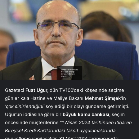
Gazeteci
Fuat Uğur,
dün TV100’deki köşesinde seçime
günler kala Hazine ve Maliye Bakanı
Mehmet Şimşek
‘in
‘çok sinirlendiğini’
söylediği bir olayı gündeme getirmişti.
Uğur’un iddiasına göre bir
büyük
kamu bankası,
seçim
öncesinde müşterilerine
“1 Nisan 2024 tarihinden itibaren
Bireysel Kredi Kartlarındaki taksit uygulamalarında
güncelleme yapılacaktır. 31 Mart 2014 tarihine kadar