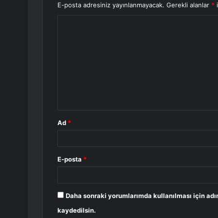
E-posta adresiniz yayınlanmayacak.
Gerekli alanlar
*
i
Y
o
r
u
m
*
Ad
*
E-posta
*
Daha sonraki yorumlarımda kullanılması için adı
kaydedilsin.