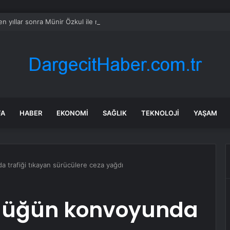
n yıllar sonra Münir Özkul ile neden boşandıklarını anlattı: Taze kana iht
FA
HABER
EKONOMI
SAĞLIK
TEKNOLOJI
YAŞAM
 trafiği tıkayan sürücülere ceza yağdı
 düğün konvoyunda