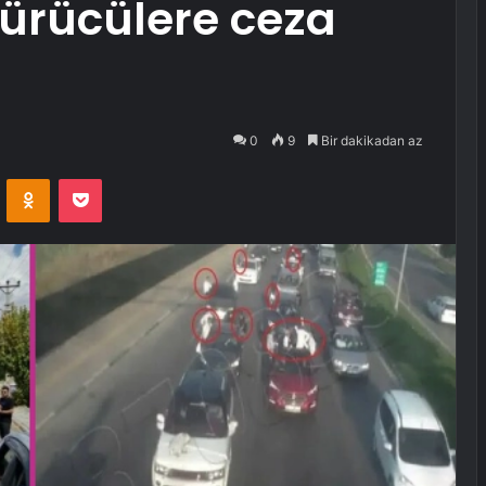
 sürücülere ceza
0
9
Bir dakikadan az
VKontakte
Odnoklassniki
Pocket