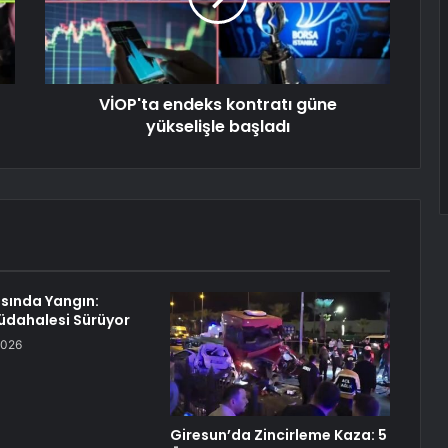
VİOP'ta endeks kontratı güne
yükselişle başladı
asında Yangın:
Müdahalesi Sürüyor
2026
Giresun’da Zincirleme Kaza: 5