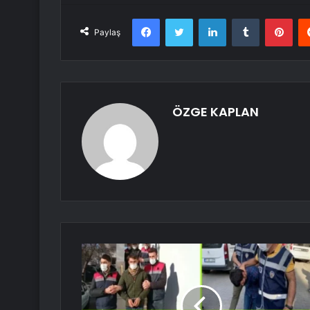
Facebook
Twitter
LinkedIn
Tumblr
Pint
Paylaş
ÖZGE KAPLAN