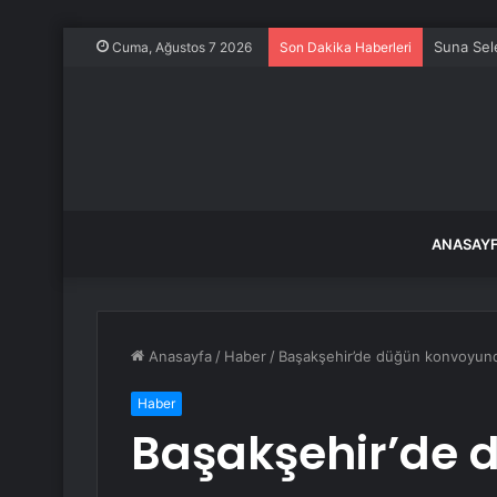
Suna Sele
Cuma, Ağustos 7 2026
Son Dakika Haberleri
ANASAY
Anasayfa
/
Haber
/
Başakşehir’de düğün konvoyunda
Haber
Başakşehir’de