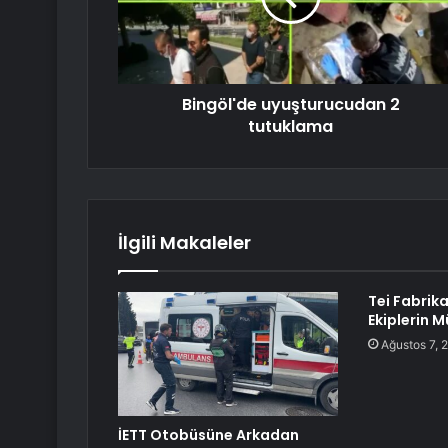
Bingöl'de uyuşturucudan 2
tutuklama
İlgili Makaleler
Tei Fabrik
Ekiplerin 
Ağustos 7, 
İETT Otobüsüne Arkadan