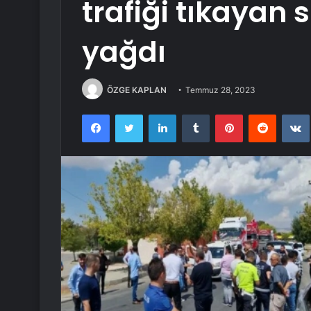
trafiği tıkayan
yağdı
ÖZGE KAPLAN
Temmuz 28, 2023
Facebook
Twitter
LinkedIn
Tumblr
Pinterest
Reddit