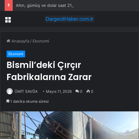
Altın, gümüş ve dolar saat 21.00’i bekliyor
Menü
Anasayfa
/
Ekonomi
Ekonomi
Bismil’deki Çırçır
Fabrikalarına Zarar
ÜMİT SAVĞA
Mayıs 11, 2026
0
0
1 dakika okuma süresi