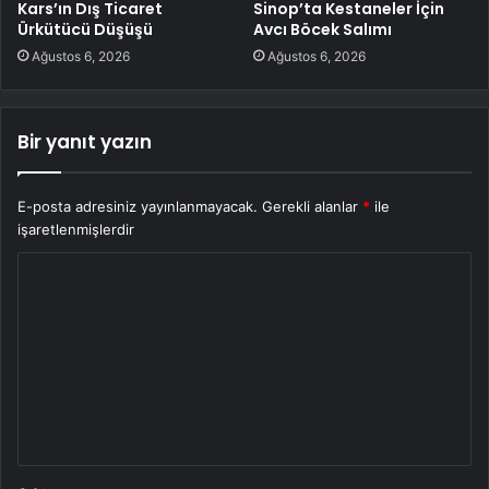
Kars’ın Dış Ticaret
Sinop’ta Kestaneler İçin
Ürkütücü Düşüşü
Avcı Böcek Salımı
Ağustos 6, 2026
Ağustos 6, 2026
Bir yanıt yazın
E-posta adresiniz yayınlanmayacak.
Gerekli alanlar
*
ile
işaretlenmişlerdir
Y
o
r
u
m
*