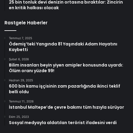
25 bin tonluk devi denizin ortasına bıraktılar: Zincirin
en kritik halkası olacak
Rastgele Haberler
Temmuz 7, 2025
Ödemiş’teki Yangında 81 Yaşındaki Adam Hayatını
Kaybetti
Şubat 6, 2026
Bilim insanları beyin yiyen amipler konusunda uyardı:
Ölüm oranı yüzde 99!
Haziran 29, 2025
600 bin kamu işçisinin zam pazarlığında ikinci teklif
belli oldu
Temmuz 11, 2026
İstanbul Maltepe’de çevre bakımı tüm hızıyla sürüyor
Ekim 25, 2023
Sosyal medyayla aldatılan terörist ifadesini verdi