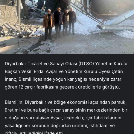
Diyarbakır Ticaret ve Sanayi Odası (DTSO) Yönetim Kurulu
Başkan Vekili Erdal Avşar ve Yönetim Kurulu Üyesi Çetin
İnanç, Bismil ilçesinde yoğun kar yağışı nedeniyle zarar
gören 12 çırçır fabrikasını gezerek üreticilerle görüştü.
Bismil’in, Diyarbakır ve bölge ekonomisi açısından pamuk
üretimi ve buna bağlı çırçır sanayisinin merkezlerinden biri
olduğunu vurgulayan Avşar, ilçedeki çırçır fabrikalarının
yaşadığı her sorunun doğrudan üretimi, istihdamı ve
çiftçiyi etkilediğini ifade etti.