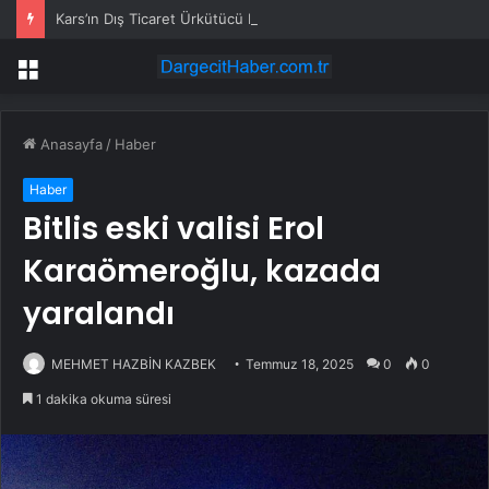
Kars’ın Dış Ticaret Ürkütücü Düşüşü
Menü
Anasayfa
/
Haber
Haber
Bitlis eski valisi Erol
Karaömeroğlu, kazada
yaralandı
MEHMET HAZBİN KAZBEK
Temmuz 18, 2025
0
0
1 dakika okuma süresi