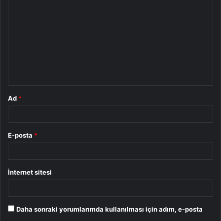
o
r
u
m
*
Ad
*
E-posta
*
İnternet sitesi
Daha sonraki yorumlarımda kullanılması için adım, e-posta