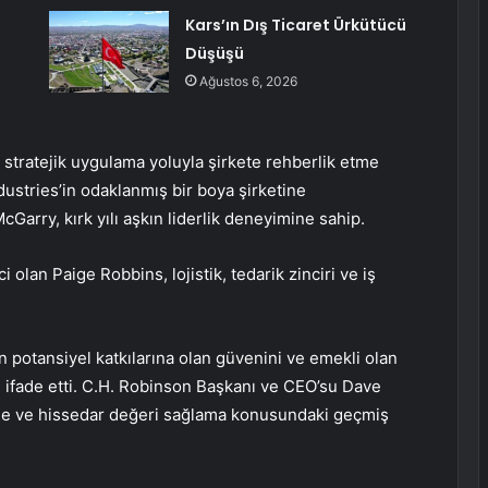
Kars’ın Dış Ticaret Ürkütücü
Düşüşü
Ağustos 6, 2026
 stratejik uygulama yoluyla şirkete rehberlik etme
dustries’in odaklanmış bir boya şirketine
arry, kırk yılı aşkın liderlik deneyimine sahip.
 olan Paige Robbins, lojistik, tedarik zinciri ve iş
 potansiyel katkılarına olan güvenini ve emekli olan
nı ifade etti. C.H. Robinson Başkanı ve CEO’su Dave
me ve hissedar değeri sağlama konusundaki geçmiş