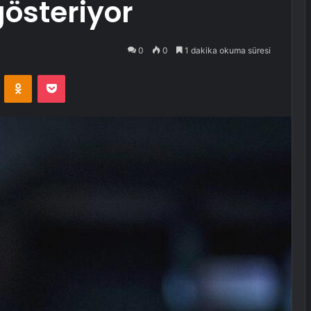
gösteriyor
0
0
1 dakika okuma süresi
VKontakte
Odnoklassniki
Pocket