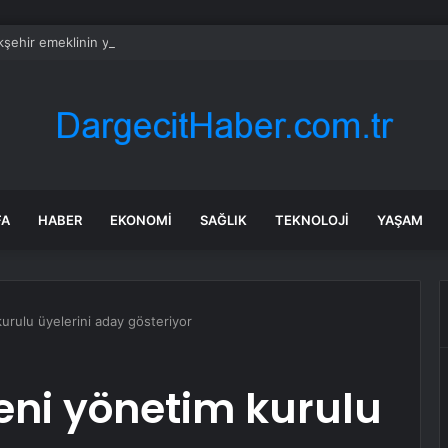
şehir emeklinin yanında
FA
HABER
EKONOMI
SAĞLIK
TEKNOLOJI
YAŞAM
urulu üyelerini aday gösteriyor
eni yönetim kurulu