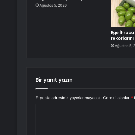
Ağustos 5, 2026
Ege İhracat
rekorların
Ağustos 5, 
Bir yanıt yazın
E-posta adresiniz yayınlanmayacak.
Gerekli alanlar
*
i
Y
o
r