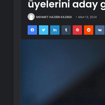
üyelerini aday 
MEHMET HAZBİN KAZBEK
Mart 13, 2024
Facebook
Twitter
LinkedIn
Tumblr
Pinterest
Reddit