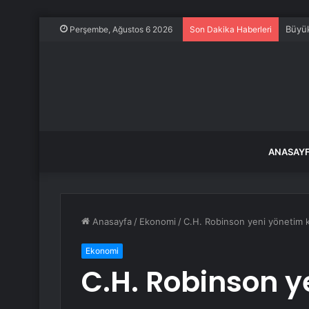
Büyük
Perşembe, Ağustos 6 2026
Son Dakika Haberleri
ANASAY
Anasayfa
/
Ekonomi
/
C.H. Robinson yeni yönetim k
Ekonomi
C.H. Robinson y