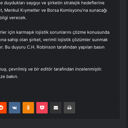
 duydukları saygıyı ve şirketin stratejik hedeflerine
irket, Menkul Kıymetler ve Borsa Komisyonu’na sunacağı
bilgi verecek.
rler için karmaşık lojistik sorunlarını çözme konusunda
ına sahip olan şirket, verimli lojistik çözümler sunmak
ır. Bu duyuru C.H. Robinson tarafından yapılan basın
, çevrilmiş ve bir editör tarafından incelenmiştir.
üze bakın.
erest
Reddit
VKontakte
Odnoklassniki
Pocket
E-Posta ile paylaş
Yazdır