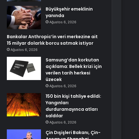
Büyükşehir emeklinin
yanında
Ağustos 6, 2026
Bankalar Anthropic’in veri merkezine ait
15 milyar dolarlık borcu satmak istiyor
Ağustos 6, 2026
Samsung’dan korkutan
açıklama: Bellek krizi için
verilen tarih herkesi
üzecek
Ağustos 6, 2026
150 bin kişi tahliye edildi:
Yangınları
durduramayınca atları
saldılar
Ağustos 6, 2026
Çin Dışişleri Bakanı, Çin-