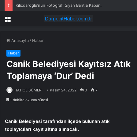
Kılıçdaroğlu’nun Fotoğrafı Siyah Bantla Kapandı
Menü
Anasayfa
/
Haber
Haber
Canik Belediyesi Kayıtsız Atık
Toplamaya ‘Dur’ Dedi
HATİCE SÜMER
Kasım 24, 2022
0
7
1 dakika okuma süresi
Canik Belediyesi tarafından ilçede bulunan atık
toplayıcıları kayıt altına alınacak.