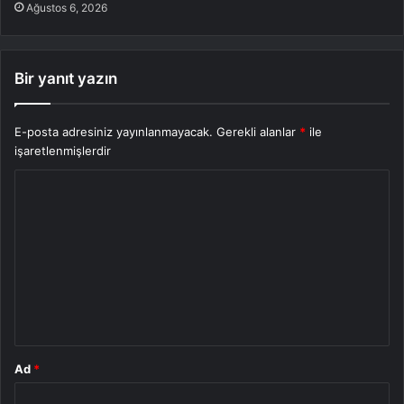
Ağustos 6, 2026
Bir yanıt yazın
E-posta adresiniz yayınlanmayacak.
Gerekli alanlar
*
ile
işaretlenmişlerdir
Y
o
r
u
m
*
Ad
*