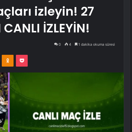
çları izleyin! 27
CANLI İZLEYİN!
0
4
1 dakika okuma süresi
VKontakte
Odnoklassniki
Pocket