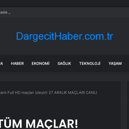
asla zarar ettirmeyen ikinci el araçlar
FA
HABER
EKONOMI
SAĞLIK
TEKNOLOJI
YAŞAM
nlı Full HD maçları izleyin! 27 ARALIK MAÇLARI CANLI
! TÜM MAÇLAR!