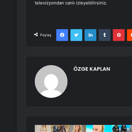
televizyondan canlı izleyebilirsiniz.
Facebook
Twitter
LinkedIn
Tumblr
Pint
Paylaş
ÖZGE KAPLAN