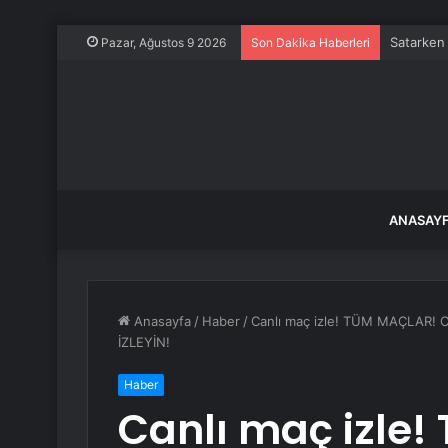
Satarken 
Pazar, Ağustos 9 2026
Son Dakika Haberleri
ANASAY
Anasayfa
/
Haber
/
Canlı maç izle! TÜM MAÇLAR! Ca
İZLEYİN!
Haber
Canlı maç izle