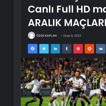
Canlı Full HD ma
ARALIK MAÇLARI 
ÖZGE KAPLAN
Ocak 8, 2023
Facebook
Twitter
LinkedIn
Tumblr
Pinterest
Reddit