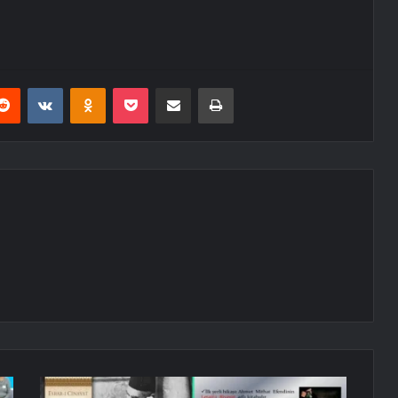
erest
Reddit
VKontakte
Odnoklassniki
Pocket
E-Posta ile paylaş
Yazdır