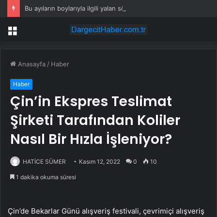
Bu ayıların boylarıyla ilgili yalan söylediği ortaya çıktı
Menü
Anasayfa
/
Haber
Haber
Çin’in Ekspres Teslimat
Şirketi Tarafından Koliler
Nasıl Bir Hızla İşleniyor?
HATİCE SÜMER
Kasım 12, 2022
0
10
1 dakika okuma süresi
Çin’de Bekarlar Günü alışveriş festivali, çevrimiçi alışveriş