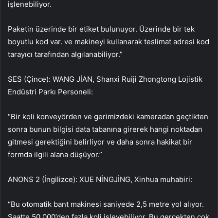
işlenebiliyor.
Paketin üzerinde bir etiket bulunuyor. Üzerinde bir tek
boyutlu kod var. ve makineyi kullanarak teslimat adresi kod
tarayıcı tarafından algılanabiliyor.”
SES (Çince): WANG JİAN, Shanxi Ruiji Zhongtong Lojistik
Endüstri Parkı Personeli:
“Bir koli konveyörden ve gerimizdeki kameradan geçtikten
sonra bunun bilgisi data tabanına girerek hangi noktadan
gitmesi gerektiğini belirliyor ve daha sonra hakikat bir
formda ilgili alana düşüyor.”
ANONS 2 (İngilizce): XUE NİNGJİNG, Xinhua muhabiri:
“Bu otomatik bant makinesi saniyede 2,5 metre yol alıyor.
Saatte 50.000’den fazla koli işleyebiliyor. Bu gerçekten çok