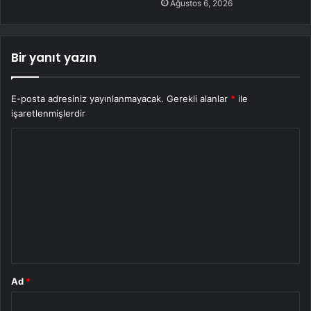
Ağustos 6, 2026
Bir yanıt yazın
E-posta adresiniz yayınlanmayacak.
Gerekli alanlar
*
ile
işaretlenmişlerdir
Y
o
r
u
m
*
Ad
*