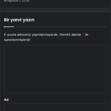
Ağustos 7, 2026
Bir yanıt yazın
E-posta adresiniz yayınlanmayacak.
Gerekli alanlar
*
ile
işaretlenmişlerdir
Y
o
r
u
m
*
Ad
*