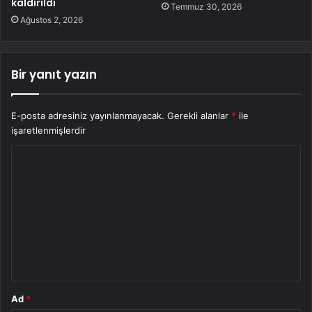
kaldırıldı
Temmuz 30, 2026
Ağustos 2, 2026
Bir yanıt yazın
E-posta adresiniz yayınlanmayacak.
Gerekli alanlar
*
ile
işaretlenmişlerdir
Y
o
r
u
m
*
Ad
*