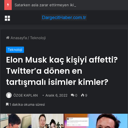
Satarken asla zarar ettirmeyen ikinci el araçlar
Menü
Anasayfa
/
Teknoloji
Teknoloji
Elon Musk kaç kişiyi affetti?
Twitter’a dönen en
tartışmalı isimler kimler?
ÖZGE KAPLAN
Aralık 6, 2022
0
9
1 dakika okuma süresi