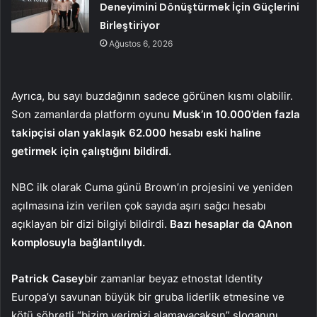
Deneyimini Dönüştürmek İçin Güçlerini
Birleştiriyor
Ağustos 6, 2026
Ayrıca, bu sayı buzdağının sadece görünen kısmı olabilir.
Son zamanlarda platform oyunu
Musk’ın 10.000’den fazla
takipçisi olan yaklaşık 62.000 hesabı eski haline
getirmek için çalıştığını bildirdi.
NBC ilk olarak Cuma günü Brown’ın projesini ve yeniden
açılmasına izin verilen çok sayıda aşırı sağcı hesabı
açıklayan bir dizi bilgiyi bildirdi.
Bazı hesaplar da QAnon
komplosuyla bağlantılıydı.
Patrick Casey
bir zamanlar beyaz etnostat Identity
Europa’yı savunan büyük bir gruba liderlik etmesine ve
kötü şöhretli “bizim yerimizi alamayacaksın” sloganını