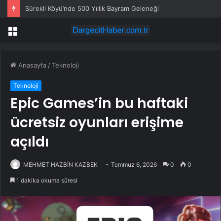
Sürekli Köyü’nde 500 Yıllık Bayram Geleneği
Menü
Anasayfa
/
Teknoloji
Teknoloji
Epic Games’in bu haftaki
ücretsiz oyunları erişime
açıldı
MEHMET HAZBİN KAZBEK
Temmuz 6, 2026
0
0
1 dakika okuma süresi