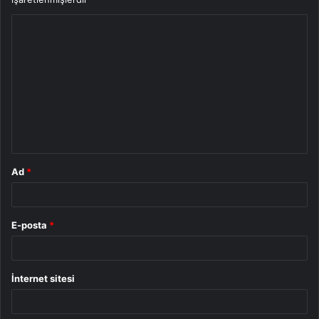
Y
o
r
u
m
*
Ad
*
E-posta
*
İnternet sitesi