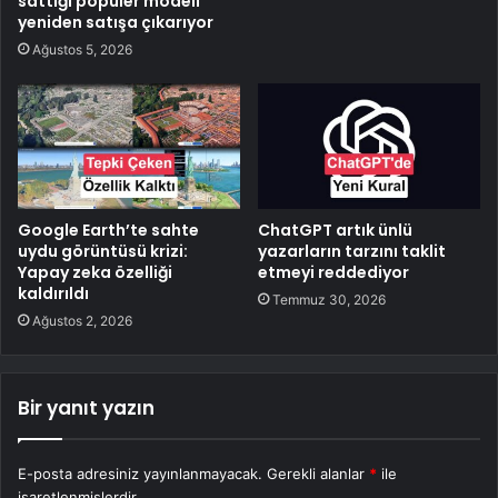
sattığı popüler modeli
yeniden satışa çıkarıyor
Ağustos 5, 2026
Google Earth’te sahte
ChatGPT artık ünlü
uydu görüntüsü krizi:
yazarların tarzını taklit
Yapay zeka özelliği
etmeyi reddediyor
kaldırıldı
Temmuz 30, 2026
Ağustos 2, 2026
Bir yanıt yazın
E-posta adresiniz yayınlanmayacak.
Gerekli alanlar
*
ile
işaretlenmişlerdir