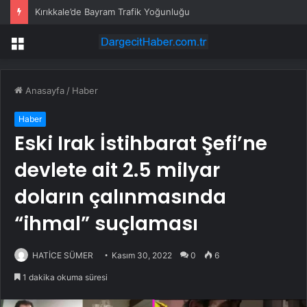
Kırıkkale’de Bayram Trafik Yoğunluğu
Menü
Anasayfa
/
Haber
Haber
Eski Irak İstihbarat Şefi’ne
devlete ait 2.5 milyar
doların çalınmasında
“ihmal” suçlaması
HATİCE SÜMER
Kasım 30, 2022
0
6
1 dakika okuma süresi