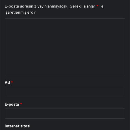
E-posta adresiniz yayınlanmayacak.
Gerekli alanlar
*
ile
işaretlenmişlerdir
Y
o
r
u
m
*
Ad
*
E-posta
*
İnternet sitesi