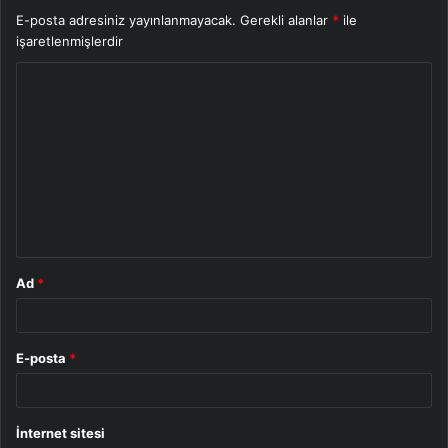
E-posta adresiniz yayınlanmayacak.
Gerekli alanlar
*
ile
işaretlenmişlerdir
Y
o
r
u
m
*
Ad
*
E-posta
*
İnternet sitesi