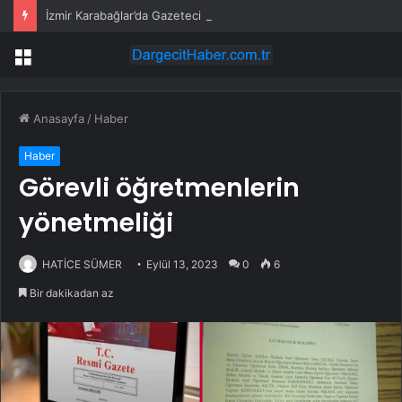
İzmir Karabağlar’da Gazeteci Barış Selçuk saygıyla anıldı
Menü
Anasayfa
/
Haber
Haber
Görevli öğretmenlerin
yönetmeliği
HATİCE SÜMER
Eylül 13, 2023
0
6
Bir dakikadan az