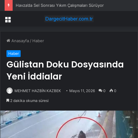
Havza’da Sel Sonrası Yıkım Çalışmaları Sürüyor
Menü
Anasayfa
/
Haber
Haber
Gülistan Doku Dosyasında
Yeni İddialar
MEHMET HAZBİN KAZBEK
Mayıs 11, 2026
0
0
2 dakika okuma süresi