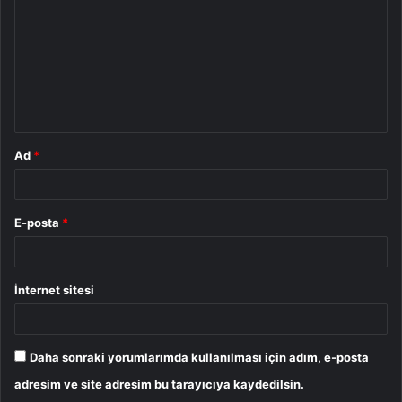
r
u
m
*
Ad
*
E-posta
*
İnternet sitesi
Daha sonraki yorumlarımda kullanılması için adım, e-posta
adresim ve site adresim bu tarayıcıya kaydedilsin.