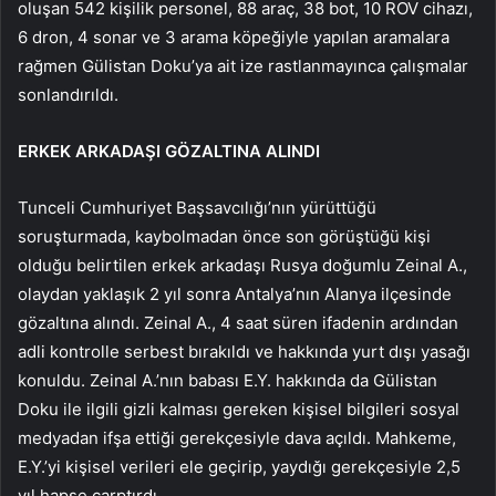
oluşan 542 kişilik personel, 88 araç, 38 bot, 10 ROV cihazı,
6 dron, 4 sonar ve 3 arama köpeğiyle yapılan aramalara
rağmen Gülistan Doku’ya ait ize rastlanmayınca çalışmalar
sonlandırıldı.
ERKEK ARKADAŞI GÖZALTINA ALINDI
Tunceli Cumhuriyet Başsavcılığı’nın yürüttüğü
soruşturmada, kaybolmadan önce son görüştüğü kişi
olduğu belirtilen erkek arkadaşı Rusya doğumlu Zeinal A.,
olaydan yaklaşık 2 yıl sonra Antalya’nın Alanya ilçesinde
gözaltına alındı. Zeinal A., 4 saat süren ifadenin ardından
adli kontrolle serbest bırakıldı ve hakkında yurt dışı yasağı
konuldu. Zeinal A.’nın babası E.Y. hakkında da Gülistan
Doku ile ilgili gizli kalması gereken kişisel bilgileri sosyal
medyadan ifşa ettiği gerekçesiyle dava açıldı. Mahkeme,
E.Y.’yi kişisel verileri ele geçirip, yaydığı gerekçesiyle 2,5
yıl hapse çarptırdı.