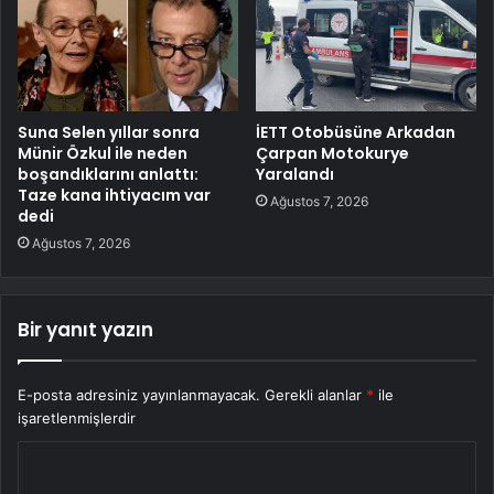
Suna Selen yıllar sonra
İETT Otobüsüne Arkadan
Münir Özkul ile neden
Çarpan Motokurye
boşandıklarını anlattı:
Yaralandı
Taze kana ihtiyacım var
Ağustos 7, 2026
dedi
Ağustos 7, 2026
Bir yanıt yazın
E-posta adresiniz yayınlanmayacak.
Gerekli alanlar
*
ile
işaretlenmişlerdir
Y
o