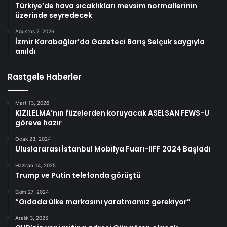
Türkiye’de hava sıcaklıkları mevsim normallerinin
üzerinde seyredecek
Ağustos 7, 2026
İzmir Karabağlar’da Gazeteci Barış Selçuk saygıyla
anıldı
Rastgele Haberler
Mart 13, 2026
KIZILELMA’nın füzelerden koruyacak ASELSAN FEWS-U
göreve hazır
Ocak 23, 2024
Uluslararası İstanbul Mobilya Fuarı-IIFF 2024 Başladı
Haziran 14, 2025
Trump ve Putin telefonda görüştü
Ekim 27, 2024
“Gıdada ülke markasını yaratmamız gerekiyor”
Aralık 3, 2025