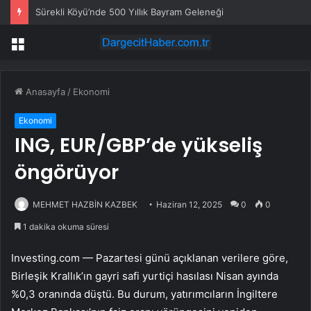
Sürekli Köyü’nde 500 Yıllık Bayram Geleneği
Menü
Anasayfa
/
Ekonomi
Ekonomi
ING, EUR/GBP’de yükseliş
öngörüyor
MEHMET HAZBİN KAZBEK
Haziran 12, 2025
0
0
1 dakika okuma süresi
Investing.com — Pazartesi günü açıklanan verilere göre,
Birleşik Krallık’ın gayri safi yurtiçi hasılası Nisan ayında
%0,3 oranında düştü. Bu durum, yatırımcıların İngiltere