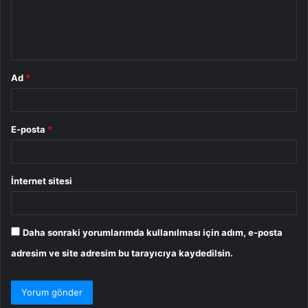
m
*
Ad
*
E-posta
*
İnternet sitesi
Daha sonraki yorumlarımda kullanılması için adım, e-posta
adresim ve site adresim bu tarayıcıya kaydedilsin.