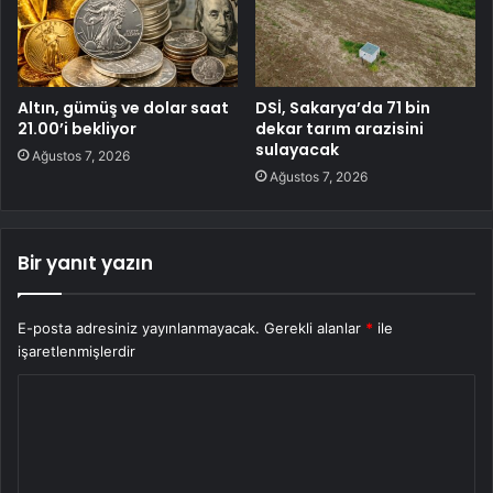
Altın, gümüş ve dolar saat
DSİ, Sakarya’da 71 bin
21.00’i bekliyor
dekar tarım arazisini
sulayacak
Ağustos 7, 2026
Ağustos 7, 2026
Bir yanıt yazın
E-posta adresiniz yayınlanmayacak.
Gerekli alanlar
*
ile
işaretlenmişlerdir
Y
o
r
u