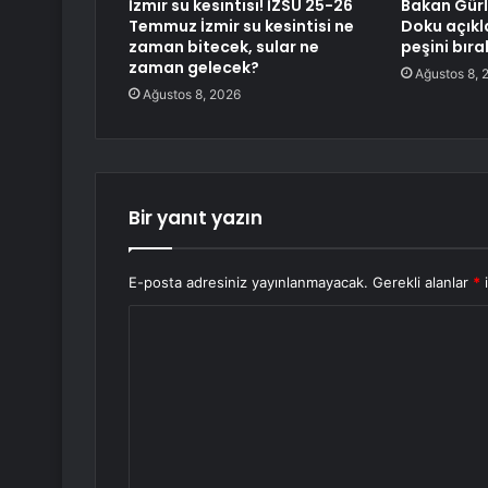
İzmir su kesintisi! İZSU 25-26
Bakan Gürl
Temmuz İzmir su kesintisi ne
Doku açıkl
zaman bitecek, sular ne
peşini bır
zaman gelecek?
Ağustos 8, 
Ağustos 8, 2026
Bir yanıt yazın
E-posta adresiniz yayınlanmayacak.
Gerekli alanlar
*
i
Y
o
r
u
m
*