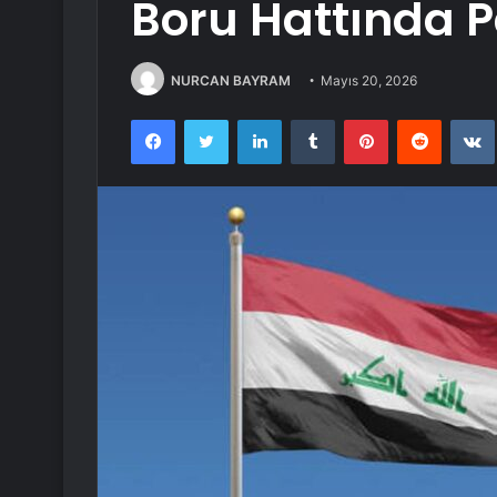
Boru Hattında 
NURCAN BAYRAM
Mayıs 20, 2026
Facebook
Twitter
LinkedIn
Tumblr
Pinterest
Reddit