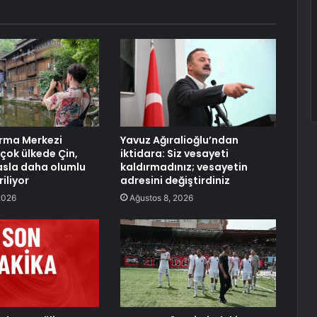
rma Merkezi
Yavuz Ağıralioğlu’ndan
rçok ülkede Çin,
iktidara: Siz vesayeti
asla daha olumlu
kaldırmadınız; vesayetin
iliyor
adresini değiştirdiniz
2026
Ağustos 8, 2026