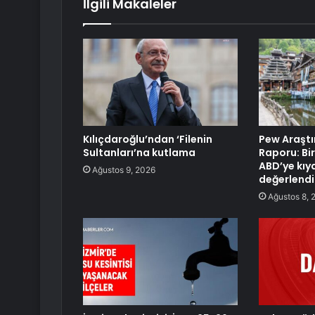
İlgili Makaleler
Kılıçdaroğlu’ndan ‘Filenin
Pew Araştı
Sultanları’na kutlama
Raporu: Bi
ABD’ye kıy
Ağustos 9, 2026
değerlendir
Ağustos 8, 