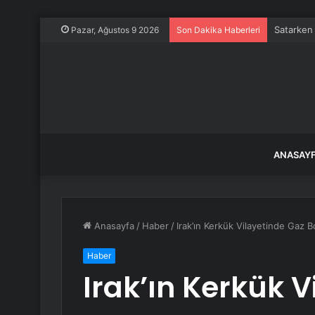
Satarken 
Pazar, Ağustos 9 2026
Son Dakika Haberleri
ANASAY
Anasayfa
/
Haber
/
Irak’ın Kerkük Vilayetinde Gaz 
Haber
Irak’ın Kerkük 