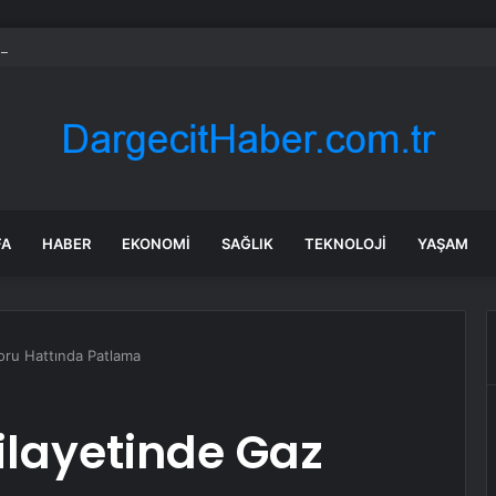
asla zarar ettirmeyen ikinci el araçlar
FA
HABER
EKONOMI
SAĞLIK
TEKNOLOJI
YAŞAM
Boru Hattında Patlama
Vilayetinde Gaz