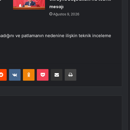
mesajı
Ağustos 9, 2026
madığını ve patlamanın nedenine ilişkin teknik inceleme
erest
Reddit
VKontakte
Odnoklassniki
Pocket
E-Posta ile paylaş
Yazdır