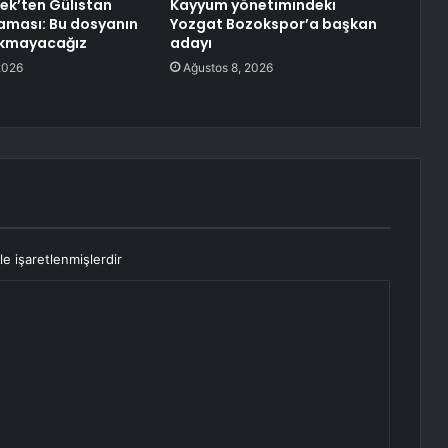
ek’ten Gülistan
Kayyum yönetimindeki
aması: Bu dosyanın
Yozgat Bozokspor’a başkan
akmayacağız
adayı
2026
Ağustos 8, 2026
le işaretlenmişlerdir