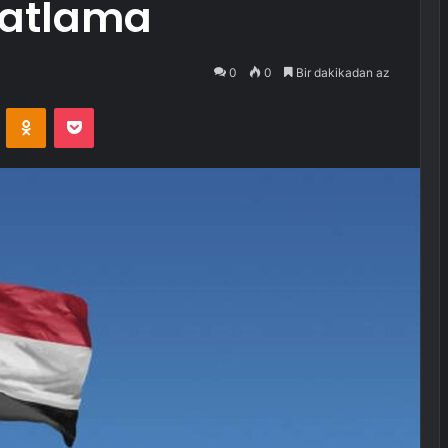
Patlama
0
0
Bir dakikadan az
VKontakte
Odnoklassniki
Pocket