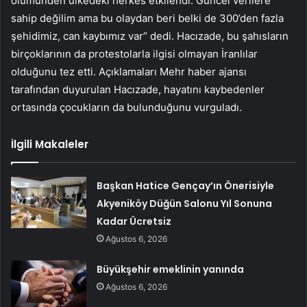
ölümünden ülkedeki herkes etkilendi. Güncel verilere
sahip değilim ama bu olaydan beri belki de 300’den fazla
şehidimiz, can kaybımız var” dedi. Hacızade, bu şahısların
birçoklarının da protestolarla ilgisi olmayan İranlılar
olduğunu tez etti. Açıklamaları Mehr haber ajansı
tarafından duyurulan Hacızade, hayatını kaybedenler
ortasında çocukların da bulunduğunu vurguladı.
İlgili Makaleler
Başkan Hatice Gençay’ın Önerisiyle
Akyeniköy Düğün Salonu Yıl Sonuna
Kadar Ücretsiz
Ağustos 6, 2026
Büyükşehir emeklinin yanında
Ağustos 6, 2026