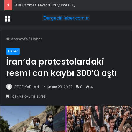
ABD hizmet sektörü büyümesi Temmuz’da hafif yükseldi – ISM
Menü
Anasayfa
/
Haber
Haber
İran’da protestolardaki
resmi can kaybı 300’ü aştı
ÖZGE KAPLAN
Kasım 29, 2022
0
4
1 dakika okuma süresi