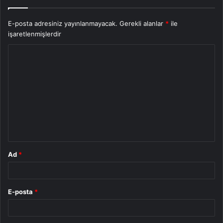
E-posta adresiniz yayınlanmayacak.
Gerekli alanlar
*
ile
işaretlenmişlerdir
Y
o
r
u
m
*
Ad
*
E-posta
*