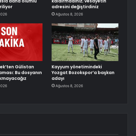
asla daha olumlu
kaldırmadınız; vesayetin
iliyor
adresini değiştirdiniz
2026
Ağustos 8, 2026
ek’ten Gülistan
Kayyum yönetimindeki
aması: Bu dosyanın
Yozgat Bozokspor’a başkan
akmayacağız
adayı
2026
Ağustos 8, 2026