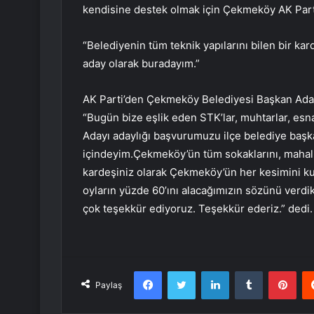
kendisine destek olmak için Çekmeköy AK Parti
“Belediyenin tüm teknik yapılarını bilen bir ka
aday olarak buradayım.”
AK Parti’den Çekmeköy Belediyesi Başkan Aday
“Bugün bize eşlik eden STK’lar, muhtarlar, esn
Adayı adaylığı başvurumuzu ilçe belediye başk
içindeyim.Çekmeköy’ün tüm sokaklarını, mahallel
kardeşiniz olarak Çekmeköy’ün her kesimini k
oyların yüzde 60’ını alacağımızın sözünü verdik,
çok teşekkür ediyoruz. Teşekkür ederiz.” dedi.
Facebook
Twitter
LinkedIn
Tumblr
Pint
Paylaş