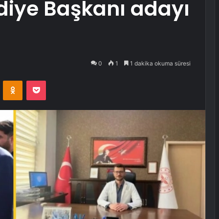
iye Başkanı adayı
0
1
1 dakika okuma süresi
VKontakte
Odnoklassniki
Pocket