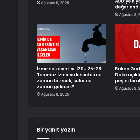
ABD’ye kıy
Ağustos 9, 2026
değerlendir
Ağustos 8, 
İzmir su kesintisi! İZSU 25-26
Bakan Gürl
Temmuz İzmir su kesintisi ne
Doku açıkl
zaman bitecek, sular ne
peşini bır
zaman gelecek?
Ağustos 8, 
Ağustos 8, 2026
Bir yanıt yazın