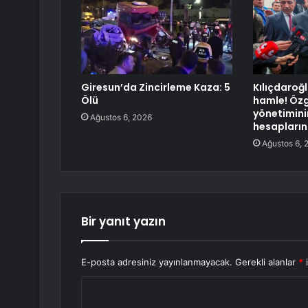
Giresun’da Zincirleme Kaza: 5
Kılıçdaroğl
Ölü
hamle! Özg
yönetimin
Ağustos 6, 2026
hesaplarına
Ağustos 6, 
Bir yanıt yazın
E-posta adresiniz yayınlanmayacak.
Gerekli alanlar
*
i
Y
o