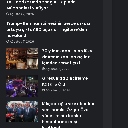
Tei Fabrikasında Yangın: Ekiplerin
Müdahalesi Sürüyor
Ağustos 7, 2026
Trump- Burnham zirvesinin perde arkası
ortaya çıktı, ABD uçakları İngiltere’den
havalandı
Ağustos 7, 2026
70 yıldır kapalı olan lüks
dairenin kapıları açıldı:
İçinden servet çıktı
Ağustos 7, 2026
Giresun’da Zincirleme
Kaza: 5 Ölü
Ağustos 6, 2026
Kılıçdaroğlu ve ekibinden
yeni hamle! Özgür Özel
yönetiminin banka
hesaplarına erişi
kısıtlandı