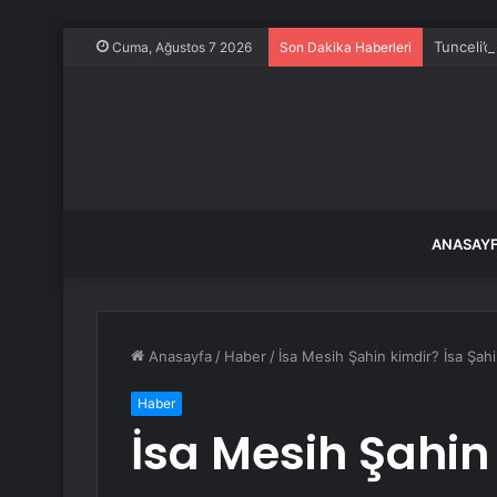
Tunceli’d
Cuma, Ağustos 7 2026
Son Dakika Haberleri
ANASAY
Anasayfa
/
Haber
/
İsa Mesih Şahin kimdir? İsa Şahi
Haber
İsa Mesih Şahin