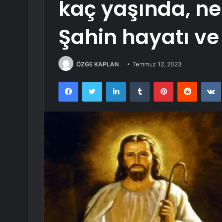
kaç yaşında, ne
Şahin hayatı ve 
ÖZGE KAPLAN
Temmuz 12, 2023
Facebook
Twitter
LinkedIn
Tumblr
Pinterest
Reddit