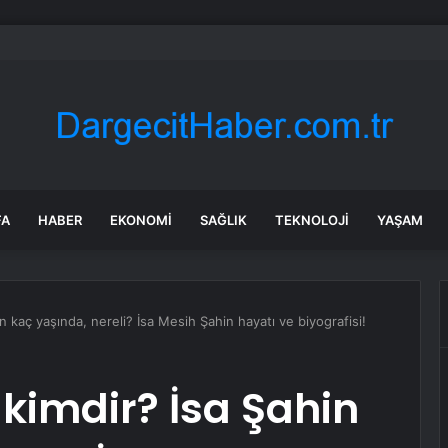
e Yaralıyı Jandarma Taşıdı
FA
HABER
EKONOMI
SAĞLIK
TEKNOLOJI
YAŞAM
n kaç yaşında, nereli? İsa Mesih Şahin hayatı ve biyografisi!
 kimdir? İsa Şahin