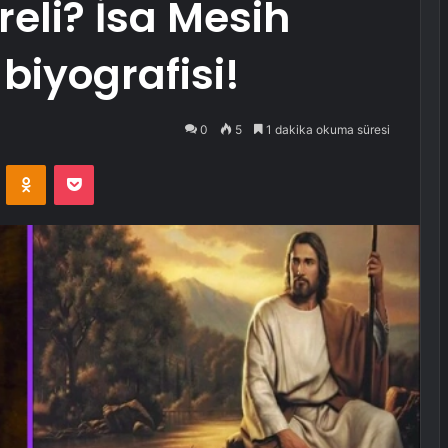
reli? İsa Mesih
biyografisi!
0
5
1 dakika okuma süresi
VKontakte
Odnoklassniki
Pocket