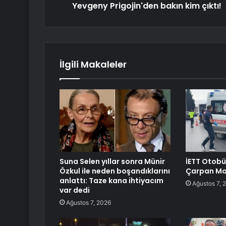
Yevgeny Prigojin'den bakın kim çıktı!
İlgili Makaleler
Suna Selen yıllar sonra Münir
İETT Otob
Özkul ile neden boşandıklarını
Çarpan Mo
anlattı: Taze kana ihtiyacım
Ağustos 7, 
var dedi
Ağustos 7, 2026