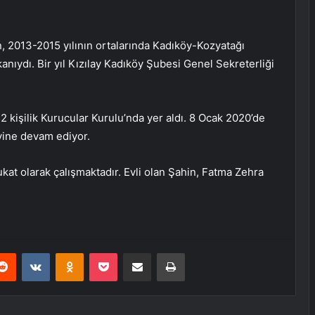
in, 2013-2015 yılının ortalarında Kadıköy-Kozyatağı
nıydı. Bir yıl Kızılay Kadıköy Şubesi Genel Sekreterliği
2 kişilik Kurucular Kurulu’nda yer aldı. 8 Ocak 2020’de
evine devam ediyor.
at olarak çalışmaktadır. Evli olan Şahin, Fatma Zehra
erest
Reddit
VKontakte
Odnoklassniki
Pocket
E-Posta ile paylaş
Yazdır