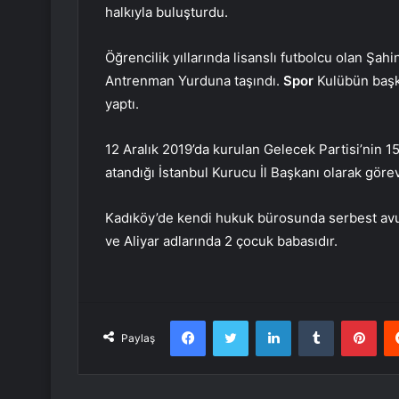
halkıyla buluşturdu.
Öğrencilik yıllarında lisanslı futbolcu olan Şah
Antrenman Yurduna taşındı.
Spor
Kulübün başka
yaptı.
12 Aralık 2019’da kurulan Gelecek Partisi’nin 15
atandığı İstanbul Kurucu İl Başkanı olarak gör
Kadıköy’de kendi hukuk bürosunda serbest avuk
ve Aliyar adlarında 2 çocuk babasıdır.
Facebook
Twitter
LinkedIn
Tumblr
Pint
Paylaş