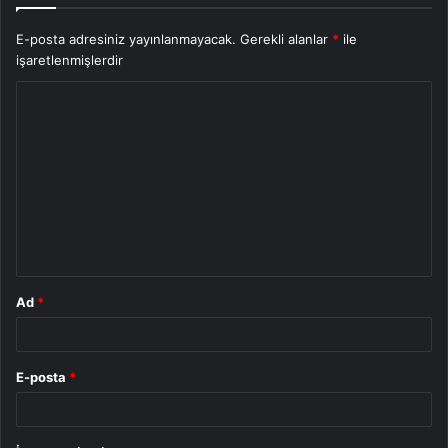
E-posta adresiniz yayınlanmayacak.
Gerekli alanlar
*
ile
işaretlenmişlerdir
Y
o
r
u
m
*
Ad
*
E-posta
*