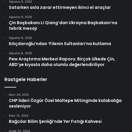
Ağustos 9, 2026
Satarken asla zarar ettirmeyen ikinci el araçlar
Ağustos 9, 2026
Çin Başbakanı Li Qiang’dan Ukrayna Başbakanı’na
tebrik mesajı
Ağustos 9, 2026
Kılıçdaroğlu’ndan ‘Filenin Sultanları’na kutlama
Ağustos 8, 2026
Pew Araştırma Merkezi Raporu: Birçok ülkede Çin,
ABD’ye kıyasla daha olumlu değerlendiriliyor
Rastgele Haberler
Mart 29, 2025
CHP lideri Özgür Özel Maltepe Mitinginde kalabalığa
sesleniyor
Ekim 15, 2024
Bağcılar Bilim Şenliği’nde Yer Fıstığı Kahvesi
Aralık 20, 2024