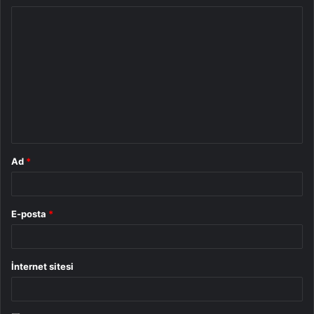
Y
o
r
u
m
*
Ad
*
E-posta
*
İnternet sitesi