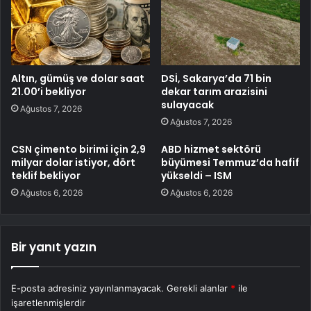
Altın, gümüş ve dolar saat
DSİ, Sakarya’da 71 bin
21.00’i bekliyor
dekar tarım arazisini
sulayacak
Ağustos 7, 2026
Ağustos 7, 2026
CSN çimento birimi için 2,9
ABD hizmet sektörü
milyar dolar istiyor, dört
büyümesi Temmuz’da hafif
teklif bekliyor
yükseldi – ISM
Ağustos 6, 2026
Ağustos 6, 2026
Bir yanıt yazın
E-posta adresiniz yayınlanmayacak.
Gerekli alanlar
*
ile
işaretlenmişlerdir