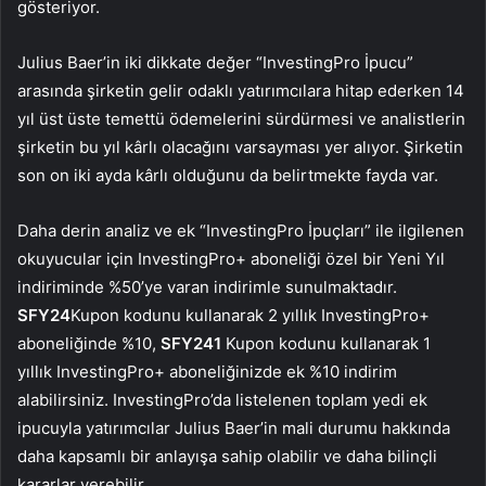
gösteriyor.
Julius Baer’in iki dikkate değer “InvestingPro İpucu”
arasında şirketin gelir odaklı yatırımcılara hitap ederken 14
yıl üst üste temettü ödemelerini sürdürmesi ve analistlerin
şirketin bu yıl kârlı olacağını varsayması yer alıyor. Şirketin
son on iki ayda kârlı olduğunu da belirtmekte fayda var.
Daha derin analiz ve ek “InvestingPro İpuçları” ile ilgilenen
okuyucular için InvestingPro+ aboneliği özel bir Yeni Yıl
indiriminde %50’ye varan indirimle sunulmaktadır.
SFY24
Kupon kodunu kullanarak 2 yıllık InvestingPro+
aboneliğinde %10,
SFY241
Kupon kodunu kullanarak 1
yıllık InvestingPro+ aboneliğinizde ek %10 indirim
alabilirsiniz. InvestingPro’da listelenen toplam yedi ek
ipucuyla yatırımcılar Julius Baer’in mali durumu hakkında
daha kapsamlı bir anlayışa sahip olabilir ve daha bilinçli
kararlar verebilir.