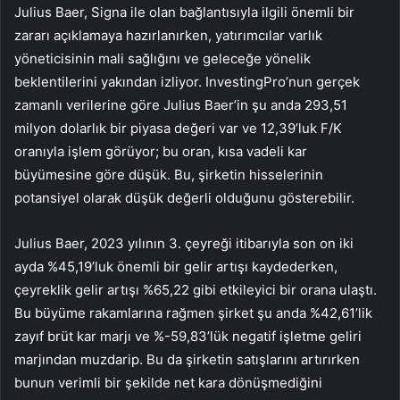
Julius Baer, ​​Signa ile olan bağlantısıyla ilgili önemli bir
zararı açıklamaya hazırlanırken, yatırımcılar varlık
yöneticisinin mali sağlığını ve geleceğe yönelik
beklentilerini yakından izliyor. InvestingPro’nun gerçek
zamanlı verilerine göre Julius Baer’in şu anda 293,51
milyon dolarlık bir piyasa değeri var ve 12,39’luk F/K
oranıyla işlem görüyor; bu oran, kısa vadeli kar
büyümesine göre düşük. Bu, şirketin hisselerinin
potansiyel olarak düşük değerli olduğunu gösterebilir.
Julius Baer, ​​2023 yılının 3. çeyreği itibarıyla son on iki
ayda %45,19’luk önemli bir gelir artışı kaydederken,
çeyreklik gelir artışı %65,22 gibi etkileyici bir orana ulaştı.
Bu büyüme rakamlarına rağmen şirket şu anda %42,61’lik
zayıf brüt kar marjı ve %-59,83’lük negatif işletme geliri
marjından muzdarip. Bu da şirketin satışlarını artırırken
bunun verimli bir şekilde net kara dönüşmediğini