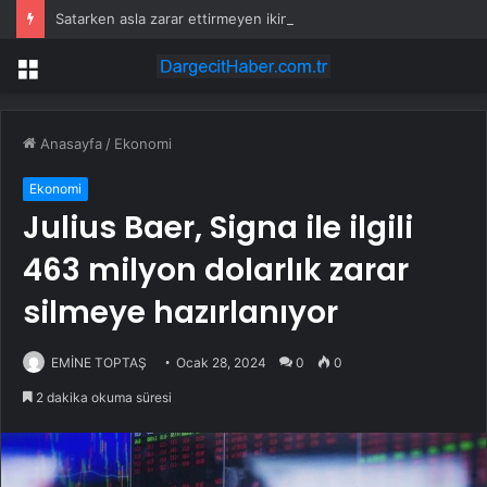
Satarken asla zarar ettirmeyen ikinci el araçlar
Menü
Anasayfa
/
Ekonomi
Ekonomi
Julius Baer, ​​Signa ile ilgili
463 milyon dolarlık zarar
silmeye hazırlanıyor
EMİNE TOPTAŞ
Ocak 28, 2024
0
0
2 dakika okuma süresi