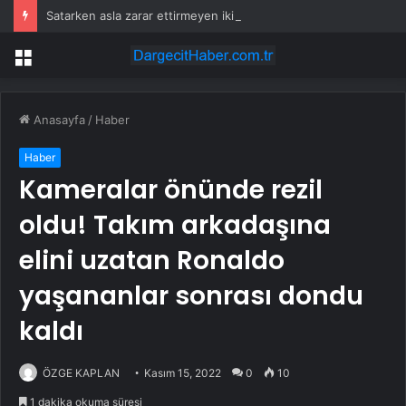
Satarken asla zarar ettirmeyen ikinci el araçlar
Menü
Anasayfa
/
Haber
Haber
Kameralar önünde rezil
oldu! Takım arkadaşına
elini uzatan Ronaldo
yaşananlar sonrası dondu
kaldı
ÖZGE KAPLAN
Kasım 15, 2022
0
10
1 dakika okuma süresi