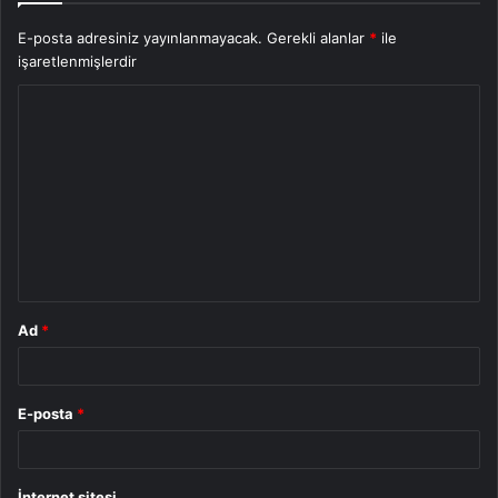
E-posta adresiniz yayınlanmayacak.
Gerekli alanlar
*
ile
işaretlenmişlerdir
Y
o
r
u
m
*
Ad
*
E-posta
*
İnternet sitesi