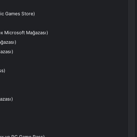
pic Games Store)
x Microsoft Mağazası)
ağazası)
ğazası)
ss)
azası)
ox ve PC Game Pass)