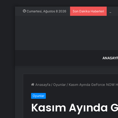
Evine
Cumartesi, Ağustos 8 2026
Son Dakika Haberleri
ANASAY
Anasayfa
/
Oyunlar
/
Kasım Ayında GeForce NOW H
Oyunlar
Kasım Ayında 