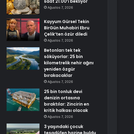
saat 21.00’i bekliyor
Ağustos 7, 2026
Kayyum Gürsel Tekin
BirGün Muhabiri Ebru
Çelik’ten özür diledi
Ağustos 7, 2026
Betonları tek tek
söküyorlar: 25 bin
kilometrelik nehir ağını
yeniden özgür
bırakacaklar
Ağustos 7, 2026
25 bin tonluk devi
denizin ortasına
bıraktılar: Zincirin en
kritik halkası olacak
Ağustos 7, 2026
3 yaşındaki çocuk
tesadüfen hazine buldu