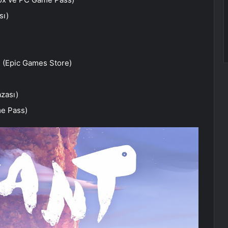
sı)
(Epic Games Store)
zası)
me Pass)