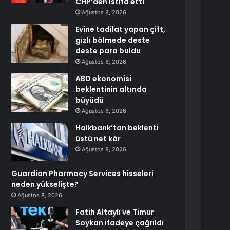
CHP’den istifa etti
Ağustos 8, 2026
Evine tadilat yapan çift,
gizli bölmede deste
deste para buldu
Ağustos 8, 2026
ABD ekonomisi
beklentinin altında
büyüdü
Ağustos 8, 2026
Halkbank’tan beklenti
üstü net kâr
Ağustos 8, 2026
Guardian Pharmacy Services hisseleri
neden yükselişte?
Ağustos 8, 2026
Fatih Altaylı ve Timur
Soykan ifadeye çağrıldı