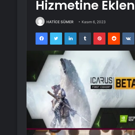
Hizmetine Ekle
HATİCE SÜMER
Kasım 6, 2023
Facebook
Twitter
LinkedIn
Tumblr
Pinterest
Reddit