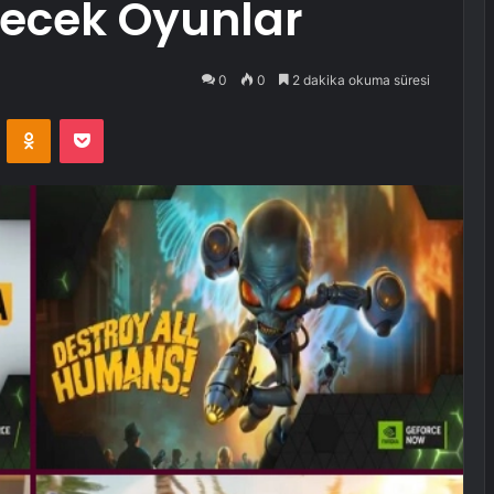
necek Oyunlar
0
0
2 dakika okuma süresi
VKontakte
Odnoklassniki
Pocket