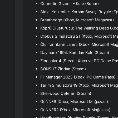
Cennetin Gizemi – Kule (Buhar)
Alevli Yelkenler: Korsan Savaşı Royale (E
Breathedge (Xbox, Microsoft Mağazası)
Köprü Oluşturucu: The Walking Dead (Xbo
Otobüs Simülatörü 21 (Xbox, Microsoft M
Ölü Tanrıların Laneti (Xbox, Microsoft Ma
Daymare 1994: Kumdan Kale (Steam)
Zindanlar 4 (Steam, Xbox ve PC Game Pa
SONSUZ Zindan (Steam)
F1 Manager 2023 (Xbox, PC Game Pass)
Tarım Simülatörü 19 (Xbox, Microsoft Mağ
Sherwood Çeteleri (Steam)
GoNNER (Xbox, Microsoft Mağazası)
GoNNER2 (Xbox, Microsoft Mağazası)
Headbangers: Rhythm Royale (Steam, Xb