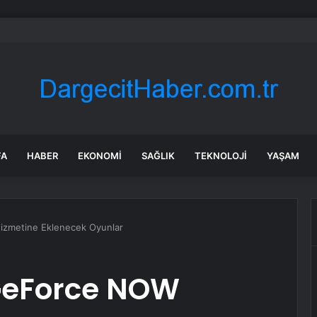
 tadilat yapan çift, gizli bölmede deste deste para buldu
FA
HABER
EKONOMI
SAĞLIK
TEKNOLOJI
YAŞAM
izmetine Eklenecek Oyunlar
GeForce NOW