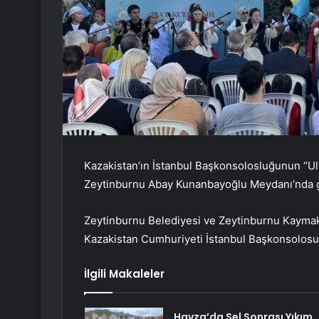
Kazakistan’ın İstanbul Başkonsolosluğunun “U
Zeytinburnu Abay Kunanbayoğlu Meydanı’nda ge
Zeytinburnu Belediyesi ve Zeytinburnu Kaymaka
Kazakistan Cumhuriyeti İstanbul Başkonsolosu N
İlgili Makaleler
Havza’da Sel Sonrası Yıkım