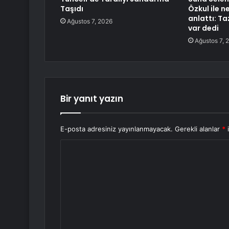
Taşıdı
Özkul ile 
anlattı: T
Ağustos 7, 2026
var dedi
Ağustos 7, 
Bir yanıt yazın
E-posta adresiniz yayınlanmayacak.
Gerekli alanlar
*
i
Y
o
r
u
m
*