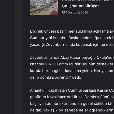
Çalışmaları Sürüyor
Ağustos 7, 2026
Etkinlik öncesi basın mensuplarına açıklamal
Cumhuriyeti İstanbul Başkonsolosluğu olarak
yaşadığı Zeytinburnu’nda kutlamak için bu etkin
Zeytinburnu’nda Abay Kunanbayoğlu Okulu’nda
İstanbul İl Milli Eğitim Müdürlüğünün destekler
kursta herhangi bir kısıtlama yoktu. Her yaştan 
gelip dombra öğrendi.” dedi.
Amankul, Kazakistan Cumhurbaşkanı Kasım Cöm
gününün Kazakistan’da Ulusal Dombra Günü olar
başlayan dombra kursunu en güzel şekilde bitir
geldik. Yaklaşık bir senede neler öğrendiklerin