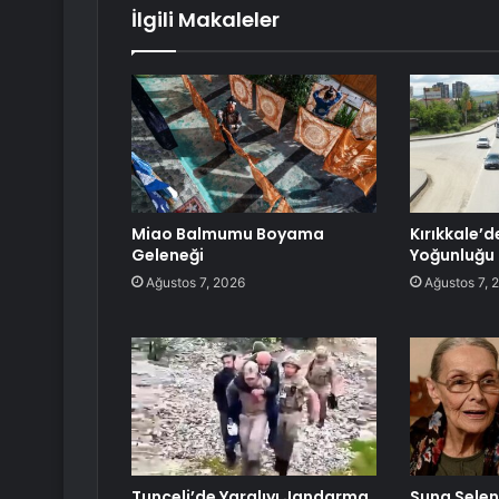
İlgili Makaleler
Miao Balmumu Boyama
Kırıkkale’
Geleneği
Yoğunluğu
Ağustos 7, 2026
Ağustos 7, 
Tunceli’de Yaralıyı Jandarma
Suna Selen 