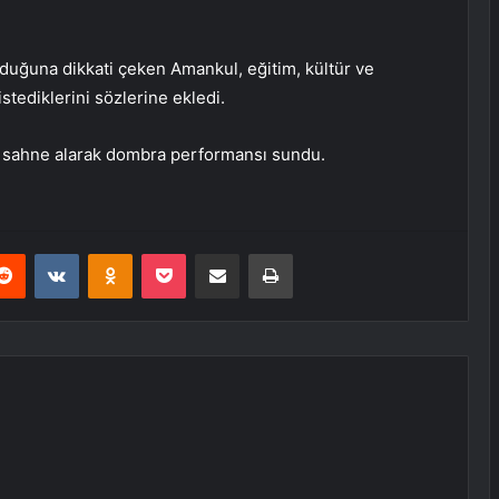
lduğuna dikkati çeken Amankul, eğitim, kültür ve
istediklerini sözlerine ekledi.
er sahne alarak dombra performansı sundu.
erest
Reddit
VKontakte
Odnoklassniki
Pocket
E-Posta ile paylaş
Yazdır