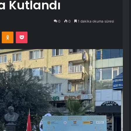
a Kutlandı
0
0
1 dakika okuma süresi
VKontakte
Odnoklassniki
Pocket