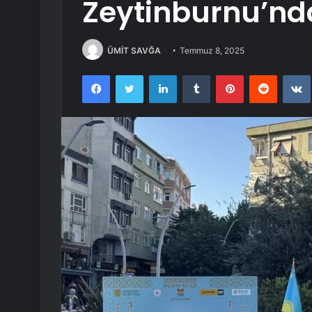
Zeytinburnu’nd
ÜMİT SAVĞA
Temmuz 8, 2025
Facebook
Twitter
LinkedIn
Tumblr
Pinterest
Reddit