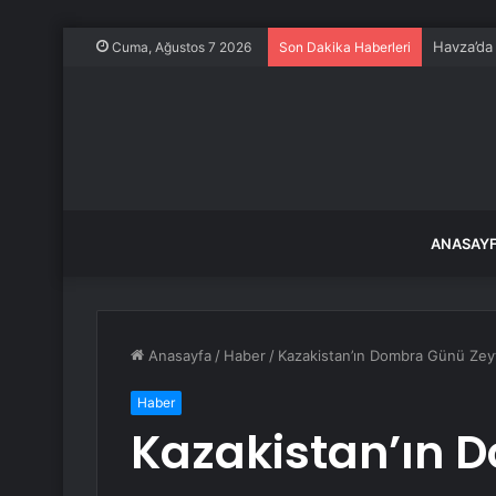
Havza’da 
Cuma, Ağustos 7 2026
Son Dakika Haberleri
ANASAY
Anasayfa
/
Haber
/
Kazakistan’ın Dombra Günü Zeyt
Haber
Kazakistan’ın 