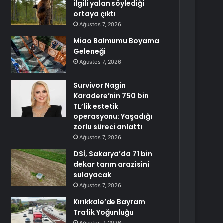
ilgili yalan söylediği
ortaya çıktı
Ağustos 7, 2026
Miao Balmumu Boyama
Geleneği
Ağustos 7, 2026
Survivor Nagin
Karadere’nin 750 bin
TL’lik estetik
operasyonu: Yaşadığı
zorlu süreci anlattı
Ağustos 7, 2026
DSİ, Sakarya’da 71 bin
dekar tarım arazisini
sulayacak
Ağustos 7, 2026
Kırıkkale’de Bayram
Trafik Yoğunluğu
Ağustos 7, 2026