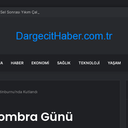
Sel Sonrası Yıkım Çalışmaları Sürüyor
FA
HABER
EKONOMI
SAĞLIK
TEKNOLOJI
YAŞAM
inburnu’nda Kutlandı
Dombra Günü