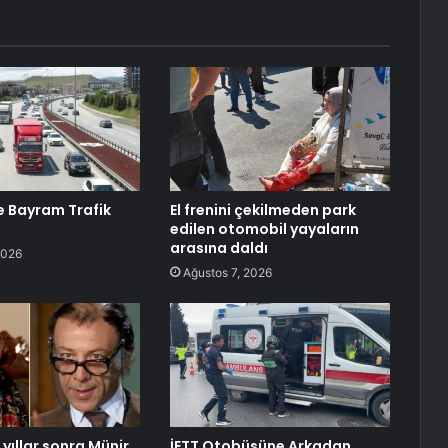
de Bayram Trafik
El frenini çekilmeden park
edilen otomobil yayaların
arasına daldı
2026
Ağustos 7, 2026
yıllar sonra Münir
İETT Otobüsüne Arkadan