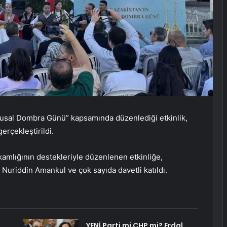
lusal Dombra Günü” kapsamında düzenlediği etkinlik,
rçekleştirildi.
mlığının destekleriyle düzenlenen etkinliğe,
uriddin Amankul ve çok sayıda davetli katıldı.
YENİ Parti mi CHP mi? Erdal