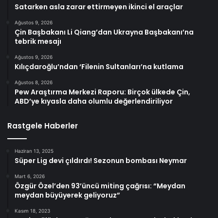
Satarken asla zarar ettirmeyen ikinci el araçlar
Ağustos 9, 2026
Çin Başbakanı Li Qiang’dan Ukrayna Başbakanı’na
tebrik mesajı
Ağustos 9, 2026
Kılıçdaroğlu’ndan ‘Filenin Sultanları’na kutlama
Ağustos 8, 2026
Pew Araştırma Merkezi Raporu: Birçok ülkede Çin,
ABD’ye kıyasla daha olumlu değerlendiriliyor
Rastgele Haberler
Haziran 13, 2025
Süper Lig devi çıldırdı! Sezonun bombası Neymar
Mart 6, 2026
Özgür Özel’den 93’üncü miting çağrısı: “Meydan
meydan büyüyerek geliyoruz”
Kasım 18, 2023