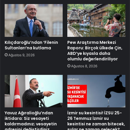
Kılıçdaroğlu’ndan ‘Filenin
Pew Araştırma Merkezi
Sultanları’na kutlama
Raporu: Birçok ülkede Çin,
ABD’ye kıyasla daha
Ağustos 9, 2026
olumlu değerlendiriliyor
Ağustos 8, 2026
Yavuz Ağıralioğlu’ndan
İzmir su kesintisi! İZSU 25-
iktidara: Siz vesayeti
26 Temmuz İzmir su
kaldırmadınız; vesayetin
kesintisi ne zaman bitecek,
adresini değiştirdiniz
sular ne zaman gelecek?