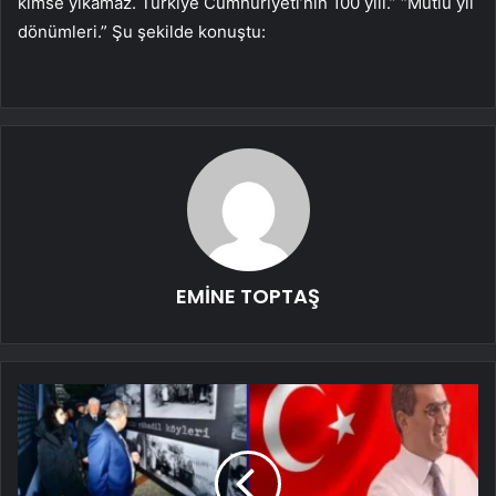
kimse yıkamaz. Türkiye Cumhuriyeti’nin 100 yılı.” “Mutlu yıl
dönümleri.” Şu şekilde konuştu:
EMİNE TOPTAŞ