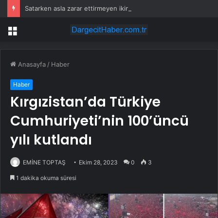
Satarken asla zarar ettirmeyen ikinci el araçlar
Menü
Anasayfa
/
Haber
Haber
Kırgızistan’da Türkiye
Cumhuriyeti’nin 100’üncü
yılı kutlandı
EMİNE TOPTAŞ
Ekim 28, 2023
0
3
1 dakika okuma süresi