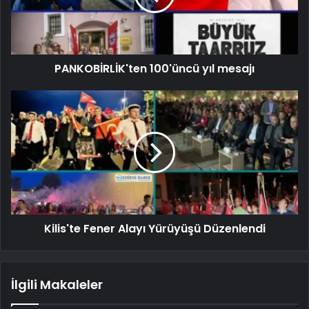
PANKOBİRLİK'ten 100'üncü yıl mesajı
Kilis'te Fener Alayı Yürüyüşü Düzenlendi
İlgili Makaleler