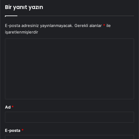
Bir yanıt yazın
E-posta adresiniz yayınlanmayacak.
Gerekli alanlar
*
ile
işaretlenmişlerdir
Y
o
r
u
m
*
Ad
*
E-posta
*