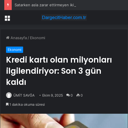
Satarken asla zarar ettirmeyen ikinci el araçlar
Menü
Anasayfa
/
Ekonomi
Ekonomi
Kredi kartı olan milyonları
ilgilendiriyor: Son 3 gün
kaldı
ÜMİT SAVĞA
Ekim 9, 2025
0
0
1 dakika okuma süresi