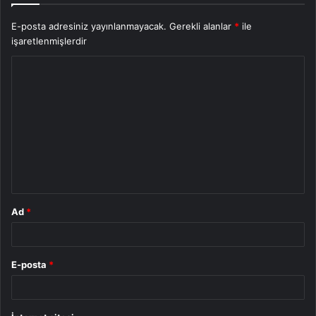
E-posta adresiniz yayınlanmayacak.
Gerekli alanlar
*
ile
işaretlenmişlerdir
Y
o
r
u
m
*
Ad
*
E-posta
*