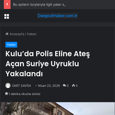
Bu ayıların boylarıyla ilgili yalan söylediği ortaya çıktı
Menü
Anasayfa
/
Haber
Haber
Kulu’da Polis Eline Ateş
Açan Suriye Uyruklu
Yakalandı
ÜMİT SAVĞA
Nisan 23, 2026
0
0
1 dakika okuma süresi