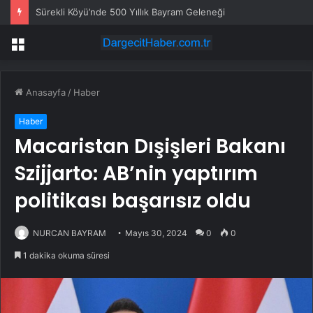
Sürekli Köyü’nde 500 Yıllık Bayram Geleneği
Menü
Anasayfa
/
Haber
Haber
Macaristan Dışişleri Bakanı
Szijjarto: AB’nin yaptırım
politikası başarısız oldu
NURCAN BAYRAM
Mayıs 30, 2024
0
0
1 dakika okuma süresi