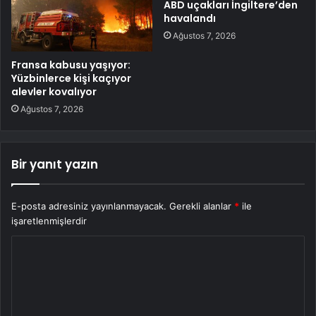
ABD uçakları İngiltere’den
havalandı
Ağustos 7, 2026
Fransa kabusu yaşıyor:
Yüzbinlerce kişi kaçıyor
alevler kovalıyor
Ağustos 7, 2026
Bir yanıt yazın
E-posta adresiniz yayınlanmayacak.
Gerekli alanlar
*
ile
işaretlenmişlerdir
Y
o
r
u