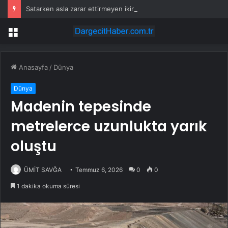
Satarken asla zarar ettirmeyen ikinci el araçlar
Menü
Anasayfa
/
Dünya
Dünya
Madenin tepesinde
metrelerce uzunlukta yarık
oluştu
ÜMİT SAVĞA
Temmuz 6, 2026
0
0
1 dakika okuma süresi