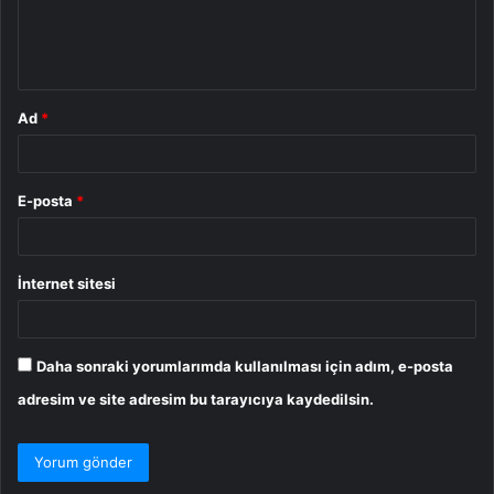
m
*
Ad
*
E-posta
*
İnternet sitesi
Daha sonraki yorumlarımda kullanılması için adım, e-posta
adresim ve site adresim bu tarayıcıya kaydedilsin.