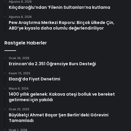
Ağustos 9, 2026
Kılıçdaroğlu’ndan ‘Filenin Sultanları’na kutlama
Ağustos 8, 2026
Pew Araştırma Merkezi Raporu: Birçok ülkede Çin,
ABD’ye kıyasla daha olumlu değerlendiriliyor
Rastgele Haberler
Ocak 26, 2026
Erzincan’da 2.351 Öğrenciye Burs Desteği
Kasım 15, 2025
Elazığ’da Fiyat Denetimi
Mayıs 6, 2024
1400 yıllık gelenek: Kakava ateşi bolluk ve bereket
getirmesi için yakıldı
Ocak 25, 2025
Büyükelçi Ahmet Başar Şen Berlin’deki Görevini
Tamamladı
Ocak 1, 2026