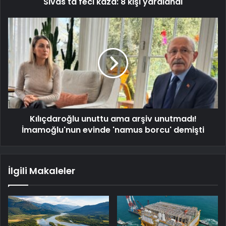
Sivas'ta feci kaza: 8 kişi yaralandı
Kılıçdaroğlu unuttu ama arşiv unutmadı!
İmamoğlu'nun evinde 'namus borcu' demişti
İlgili Makaleler