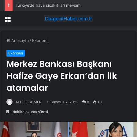
Türkiye’de hava sıcaklıkları mevsim normallerinin üzerinde seyredecek
Menü
Anasayfa
/
Ekonomi
Ekonomi
Merkez Bankası Başkanı
Hafize Gaye Erkan’dan ilk
atamalar
HATİCE SÜMER
Temmuz 2, 2023
0
10
1 dakika okuma süresi