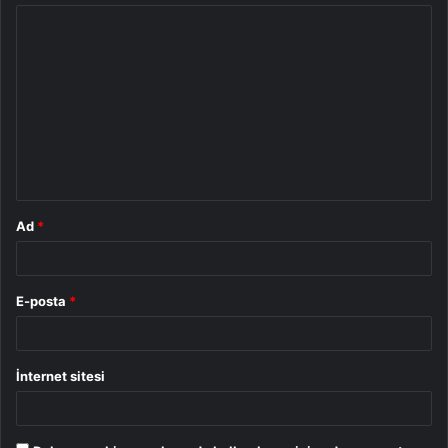
Y
o
r
u
m
*
Ad
*
E-posta
*
İnternet sitesi