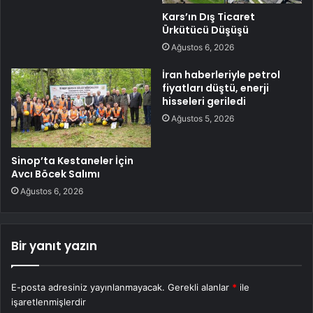
Kars’ın Dış Ticaret
Ürkütücü Düşüşü
Ağustos 6, 2026
İran haberleriyle petrol
fiyatları düştü, enerji
hisseleri geriledi
Ağustos 5, 2026
Sinop’ta Kestaneler İçin
Avcı Böcek Salımı
Ağustos 6, 2026
Bir yanıt yazın
E-posta adresiniz yayınlanmayacak.
Gerekli alanlar
*
ile
işaretlenmişlerdir