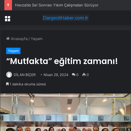
Havza’da Sel Sonrası Yıkım Çalışmaları Sürüyor
Menü
Anasayfa
/
Yaşam
Yaşam
“Mutfakta” eğitim zamanı!
DİLAN BİÇER
Nisan 29, 2024
0
0
1 dakika okuma süresi