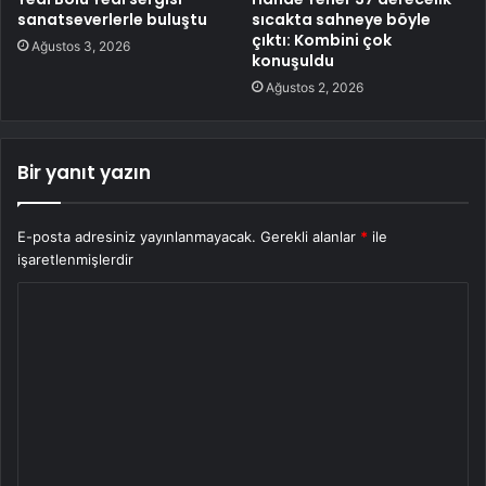
sanatseverlerle buluştu
sıcakta sahneye böyle
çıktı: Kombini çok
Ağustos 3, 2026
konuşuldu
Ağustos 2, 2026
Bir yanıt yazın
E-posta adresiniz yayınlanmayacak.
Gerekli alanlar
*
ile
işaretlenmişlerdir
Y
o
r
u
m
*