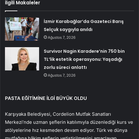
İlgili Makaleler
İzmir Karabağlar’da Gazeteci Barış
Selçuk saygıyla anıldı
Ağustos 7, 2026
Survivor Nagin Karadere’nin 750 bin
TL’lik estetik operasyonu: Yaşadığı
zorlu süreci anlattı
Ağustos 7, 2026
PASTA EĞİTİMİNE İLGİ BÜYÜK OLDU
Karşıyaka Belediyesi, Cordelion Mutfak Sanatları
Merkezi’nde uzman şeflerin katılımıyla düzenlediği kurs ve
atölyelerine hız kesmeden devam ediyor. Türk ve dünya
mutfağına hâkim şeflerin yetiştirilmesini amaçlayan