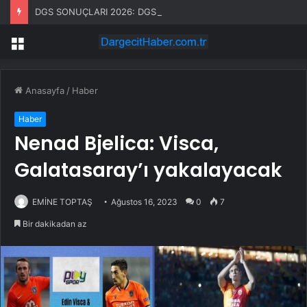
DGS SONUÇLARI 2026: DGS sonuçları ne zaman açıklanacak? 2026 DGS sonuç tarihi belli oldu mu?
Menü
Anasayfa
/
Haber
Haber
Nenad Bjelica: Visca,
Galatasaray’ı yakalayacak
EMİNE TOPTAŞ
Ağustos 16, 2023
0
7
Bir dakikadan az