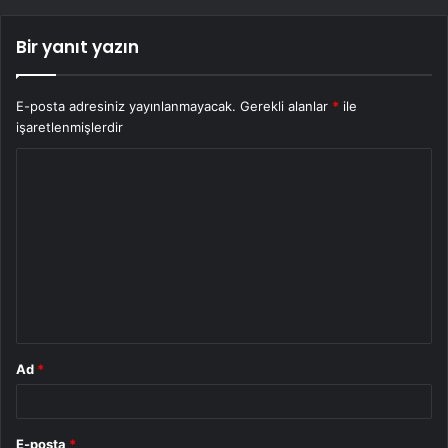
Bir yanıt yazın
E-posta adresiniz yayınlanmayacak.
Gerekli alanlar
*
ile
işaretlenmişlerdir
Y
o
r
u
m
*
Ad
*
E-posta
*