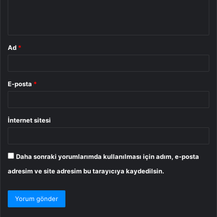
m
*
Ad
*
E-posta
*
İnternet sitesi
Daha sonraki yorumlarımda kullanılması için adım, e-posta
adresim ve site adresim bu tarayıcıya kaydedilsin.