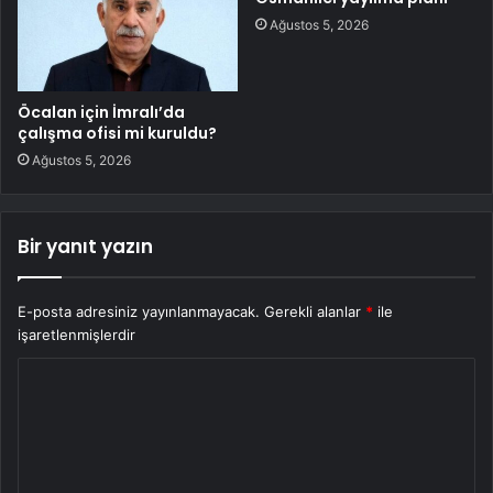
Ağustos 5, 2026
Öcalan için İmralı’da
çalışma ofisi mi kuruldu?
Ağustos 5, 2026
Bir yanıt yazın
E-posta adresiniz yayınlanmayacak.
Gerekli alanlar
*
ile
işaretlenmişlerdir
Y
o
r
u