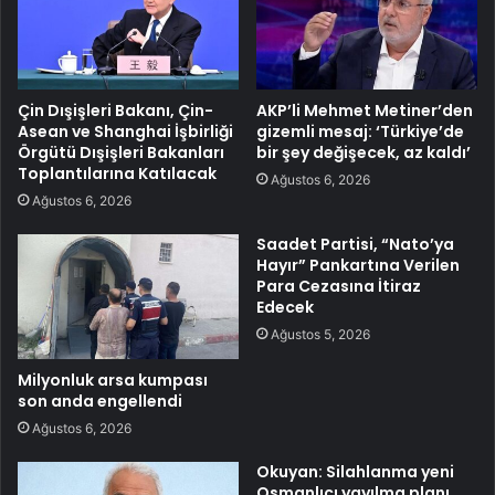
Çin Dışişleri Bakanı, Çin-
AKP’li Mehmet Metiner’den
Asean ve Shanghai İşbirliği
gizemli mesaj: ‘Türkiye’de
Örgütü Dışişleri Bakanları
bir şey değişecek, az kaldı’
Toplantılarına Katılacak
Ağustos 6, 2026
Ağustos 6, 2026
Saadet Partisi, “Nato’ya
Hayır” Pankartına Verilen
Para Cezasına İtiraz
Edecek
Ağustos 5, 2026
Milyonluk arsa kumpası
son anda engellendi
Ağustos 6, 2026
Okuyan: Silahlanma yeni
Osmanlıcı yayılma planı