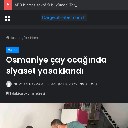
ABD hizmet sektörü büyümesi Temmuz’da hafif yükseldi – ISM
Menü
Anasayfa
/
Haber
Haber
Osmaniye çay ocağında
siyaset yasaklandı
NURCAN BAYRAM
Ağustos 6, 2025
0
0
1 dakika okuma süresi