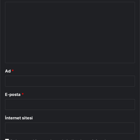
Y
o
r
u
m
*
Ad
*
E-posta
*
İnternet sitesi