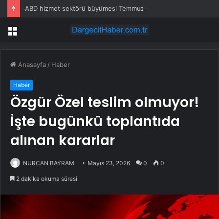
ABD hizmet sektörü büyümesi Temmuz’da hafif yükseldi – ISM
Menü
Anasayfa
/
Haber
Haber
Özgür Özel teslim olmuyor!
İşte bugünkü toplantıda
alınan kararlar
NURCAN BAYRAM
Mayıs 23, 2026
0
0
2 dakika okuma süresi