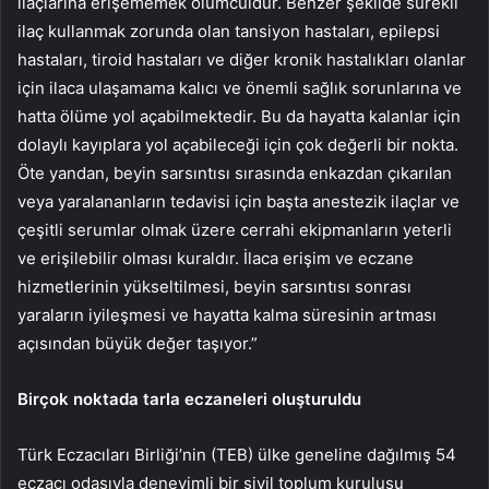
ilaçlarına erişememek ölümcüldür. Benzer şekilde sürekli
ilaç kullanmak zorunda olan tansiyon hastaları, epilepsi
hastaları, tiroid hastaları ve diğer kronik hastalıkları olanlar
için ilaca ulaşamama kalıcı ve önemli sağlık sorunlarına ve
hatta ölüme yol açabilmektedir. Bu da hayatta kalanlar için
dolaylı kayıplara yol açabileceği için çok değerli bir nokta.
Öte yandan, beyin sarsıntısı sırasında enkazdan çıkarılan
veya yaralananların tedavisi için başta anestezik ilaçlar ve
çeşitli serumlar olmak üzere cerrahi ekipmanların yeterli
ve erişilebilir olması kuraldır. İlaca erişim ve eczane
hizmetlerinin yükseltilmesi, beyin sarsıntısı sonrası
yaraların iyileşmesi ve hayatta kalma süresinin artması
açısından büyük değer taşıyor.”
Birçok noktada tarla eczaneleri oluşturuldu
Türk Eczacıları Birliği’nin (TEB) ülke geneline dağılmış 54
eczacı odasıyla deneyimli bir sivil toplum kuruluşu