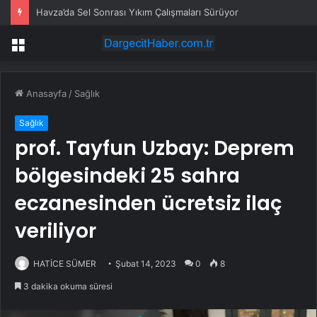
Havza’da Sel Sonrası Yıkım Çalışmaları Sürüyor
Menü
Anasayfa
/
Sağlık
Sağlık
prof. Tayfun Uzbay: Deprem
bölgesindeki 25 sahra
eczanesinden ücretsiz ilaç
veriliyor
HATİCE SÜMER
Şubat 14, 2023
0
8
3 dakika okuma süresi