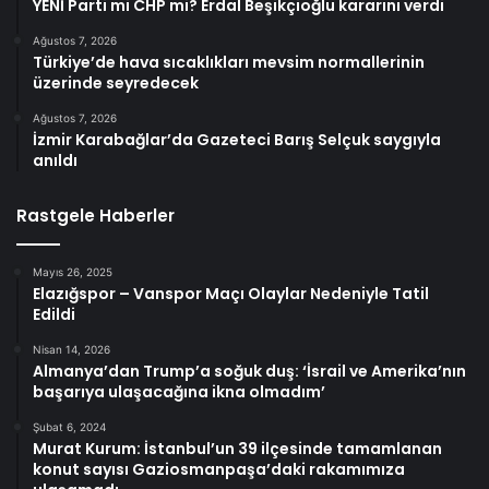
YENİ Parti mi CHP mi? Erdal Beşikçioğlu kararını verdi
Ağustos 7, 2026
Türkiye’de hava sıcaklıkları mevsim normallerinin
üzerinde seyredecek
Ağustos 7, 2026
İzmir Karabağlar’da Gazeteci Barış Selçuk saygıyla
anıldı
Rastgele Haberler
Mayıs 26, 2025
Elazığspor – Vanspor Maçı Olaylar Nedeniyle Tatil
Edildi
Nisan 14, 2026
Almanya’dan Trump’a soğuk duş: ‘İsrail ve Amerika’nın
başarıya ulaşacağına ikna olmadım’
Şubat 6, 2024
Murat Kurum: İstanbul’un 39 ilçesinde tamamlanan
konut sayısı Gaziosmanpaşa’daki rakamımıza