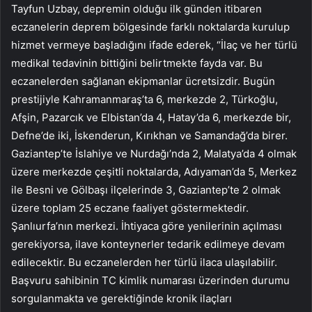
Tayfun Uzbay, depremin olduğu ilk günden itibaren
eczanelerin deprem bölgesinde farklı noktalarda kurulup
hizmet vermeye başladığını ifade ederek, “İlaç ve her türlü
medikal tedavinin bittiğini belirtmekte fayda var. Bu
eczanelerden sağlanan ekipmanlar ücretsizdir. Bugün
prestijiyle Kahramanmaraş’ta 6, merkezde 2, Türkoğlu,
Afşin, Pazarcık ve Elbistan’da 4, Hatay’da 6, merkezde bir,
Defne’de iki, İskenderun, Kırıkhan ve Samandağ’da birer.
Gaziantep’te İslahiye ve Nurdağı’nda 2, Malatya’da 4 olmak
üzere merkezde çeşitli noktalarda, Adıyaman’da 5, Merkez
ile Besni ve Gölbaşı ilçelerinde 3, Gaziantep’te 2 olmak
üzere toplam 25 eczane faaliyet göstermektedir.
Şanlıurfa’nın merkezi. İhtiyaca göre yenilerinin açılması
gerekiyorsa, ilave konteynerler tedarik edilmeye devam
edilecektir. Bu eczanelerden her türlü ilaca ulaşılabilir.
Başvuru sahibinin TC kimlik numarası üzerinden durumu
sorgulanmakta ve gerektiğinde kronik ilaçları