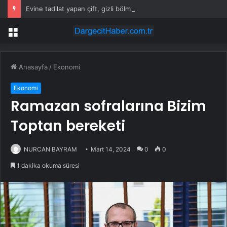
Evine tadilat yapan çift, gizli bölmede deste deste para buldu
Menü
Anasayfa
/
Ekonomi
Ekonomi
Ramazan sofralarına Bizim
Toptan bereketi
NURCAN BAYRAM
Mart 14, 2024
0
0
1 dakika okuma süresi