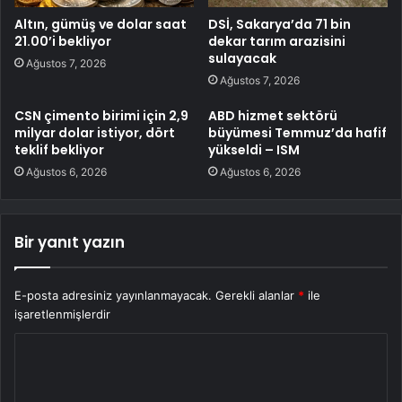
Altın, gümüş ve dolar saat
DSİ, Sakarya’da 71 bin
21.00’i bekliyor
dekar tarım arazisini
sulayacak
Ağustos 7, 2026
Ağustos 7, 2026
CSN çimento birimi için 2,9
ABD hizmet sektörü
milyar dolar istiyor, dört
büyümesi Temmuz’da hafif
teklif bekliyor
yükseldi – ISM
Ağustos 6, 2026
Ağustos 6, 2026
Bir yanıt yazın
E-posta adresiniz yayınlanmayacak.
Gerekli alanlar
*
ile
işaretlenmişlerdir
Y
o
r