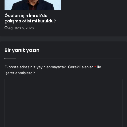
Öcalan için İmralı’da
çalışma ofisi mi kuruldu?
Ağustos 5, 2026
Bir yanıt yazın
E-posta adresiniz yayınlanmayacak.
Gerekli alanlar
*
ile
işaretlenmişlerdir
Y
o
r
u
m
*