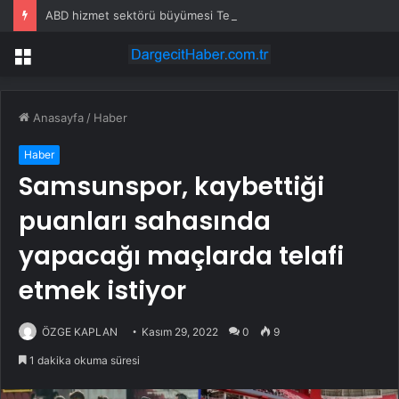
ABD hizmet sektörü büyümesi Temmuz’da hafif yükseldi – ISM
Menü
Anasayfa
/
Haber
Haber
Samsunspor, kaybettiği
puanları sahasında
yapacağı maçlarda telafi
etmek istiyor
ÖZGE KAPLAN
Kasım 29, 2022
0
9
1 dakika okuma süresi