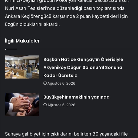
Kırmızı-beyazlı grubun Polonyalı kalecisi Jakub Szumski,
Nuri Asan Tesisleri’nde düzenlediği basın toplantısında,
Ankara Keçiörengücü karşısında 2 puan kaybettikleri için
üzgün olduklarını aktardı.
İlgili Makaleler
Başkan Hatice Gençay’ın Önerisiyle
Akyeniköy Düğün Salonu Yıl Sonuna
Kadar Ücretsiz
Ağustos 6, 2026
Büyükşehir emeklinin yanında
Ağustos 6, 2026
Sahaya galibiyet için çıktıklarını belirten 30 yaşındaki file