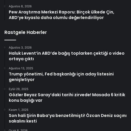
Ağustos 8, 2026
Pew Araştırma Merkezi Raporu: Birçok ülkede Çin,
ABD’ye kıyasla daha olumlu değerlendiriliyor
Rastgele Haberler
Ağustos 3, 2026
Haluk Levent’in ABD’de bağış toplarken çektiği o video
ortaya çıktı
Ağustos 13, 2025
Trump yönetimi, Fed başkanlığı için aday listesini
genişletiyor
Eylül 29, 2025
Gözler Beyaz Saray’daki tarihi zirvede! Masada 6 kritik
konu başlığı var
Kasım 1, 2025
Son hali Şirin Baba’ya benzetilmişti! Özcan Deniz saçını
sakalını kesti
Ocak 8, 2026