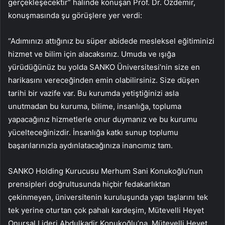
gerçekleşecektir” halinde konuşan Prof. Dr. Özdemir,
konuşmasında şu görüşlere yer verdi:
“Adımınızı attığınız bu süper abidede mesleksel eğitiminizi
hizmet ve bilim için alacaksınız. Umuda ve ışığa
yürüdüğünüz bu yolda SANKO Üniversitesi’nin size en
harikasını vereceğinden emin olabilirsiniz. Size düşen
tarihi bir vazife var. Bu kurumda yetiştiğinizi asla
unutmadan bu kuruma, bilime, insanlığa, topluma
yapacağınız hizmetlerle onur duymanız ve bu kurumu
yücelteceğinizdir. İnsanlığa katkı sunup toplumu
başarılarınızla aydınlatacağınıza inancımız tam.
SANKO Holding Kurucusu Merhum Sani Konukoğlu’nun
prensipleri doğrultusunda hiçbir fedakarlıktan
çekinmeyen, üniversitenin kuruluşunda yapı taşlarını tek
tek yerine oturtan çok pahalı kardeşim, Mütevelli Heyet
Onursal Lideri Abdulkadir Konukoğlu’na, Mütevelli Heyet