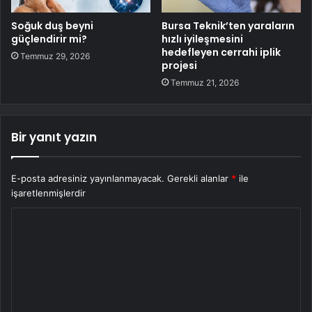
Soğuk duş beyni
Bursa Teknik’ten yaraların
güçlendirir mi?
hızlı iyileşmesini
hedefleyen cerrahi iplik
Temmuz 29, 2026
projesi
Temmuz 21, 2026
Bir yanıt yazın
E-posta adresiniz yayınlanmayacak.
Gerekli alanlar
*
ile
işaretlenmişlerdir
Y
o
r
u
m