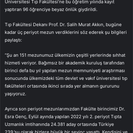
Üniversitesi Tıp Fakültesi’ne bu öğretim yılında kayıt
yaptıran 96 öğrenciye beyaz önlük giydirildi.
Tıp Fakültesi Dekanı Prof. Dr. Salih Murat Akkın, bugüne
kadar üç periyot mezun verdiklerini söz ederek şu bilgileri
paylaştı:
“Şu an 151 mezunumuz ülkemizin çeşitli yerlerinde sıhhat
hizmeti veriyor. Bağımsız bir akademik kuruluş tarafından
birinci defa bu yıl yapılan mezun memnuniyeti araştırması
sonucunda ülkemizdeki tüm devlet ve vakıf üniversitesi tıp
fakülteleri ortasında ikinci sırada yer almanın gururunu
yaşıyoruz.
Ayrıca son periyot mezunlarımızdan Fakülte birincimiz Dr.
Esra Genç, Eylül ayında yapılan 2022 yılı 2. periyot Tıpta
Uzmanlık imtihanında 24.381 aday ortasında Türkiye
239.’su olarak bizlere büyük bir sevinç yaşattı. Kendisini ve