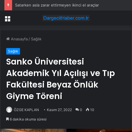
Satarken asla zarar ettirmeyen ikinci el araçlar
Menü
Anasayfa
/
Sağlık
Sağlık
Sanko Üniversitesi
Akademik Yıl Açılışı ve Tıp
Fakültesi Beyaz Önlük
Giyme Töreni
ÖZGE KAPLAN
Kasım 27, 2022
0
10
6 dakika okuma süresi