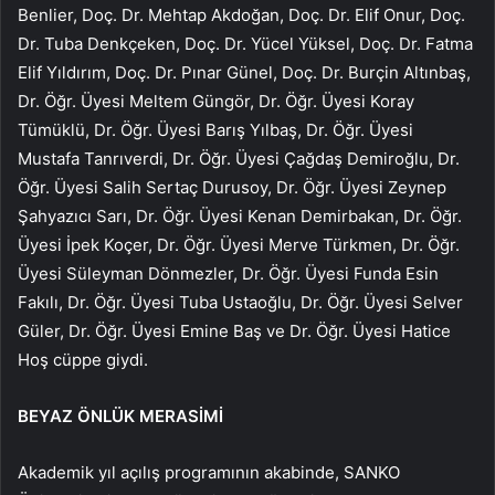
Benlier, Doç. Dr. Mehtap Akdoğan, Doç. Dr. Elif Onur, Doç.
Dr. Tuba Denkçeken, Doç. Dr. Yücel Yüksel, Doç. Dr. Fatma
Elif Yıldırım, Doç. Dr. Pınar Günel, Doç. Dr. Burçin Altınbaş,
Dr. Öğr. Üyesi Meltem Güngör, Dr. Öğr. Üyesi Koray
Tümüklü, Dr. Öğr. Üyesi Barış Yılbaş, Dr. Öğr. Üyesi
Mustafa Tanrıverdi, Dr. Öğr. Üyesi Çağdaş Demiroğlu, Dr.
Öğr. Üyesi Salih Sertaç Durusoy, Dr. Öğr. Üyesi Zeynep
Şahyazıcı Sarı, Dr. Öğr. Üyesi Kenan Demirbakan, Dr. Öğr.
Üyesi İpek Koçer, Dr. Öğr. Üyesi Merve Türkmen, Dr. Öğr.
Üyesi Süleyman Dönmezler, Dr. Öğr. Üyesi Funda Esin
Fakılı, Dr. Öğr. Üyesi Tuba Ustaoğlu, Dr. Öğr. Üyesi Selver
Güler, Dr. Öğr. Üyesi Emine Baş ve Dr. Öğr. Üyesi Hatice
Hoş cüppe giydi.
BEYAZ ÖNLÜK MERASİMİ
Akademik yıl açılış programının akabinde, SANKO