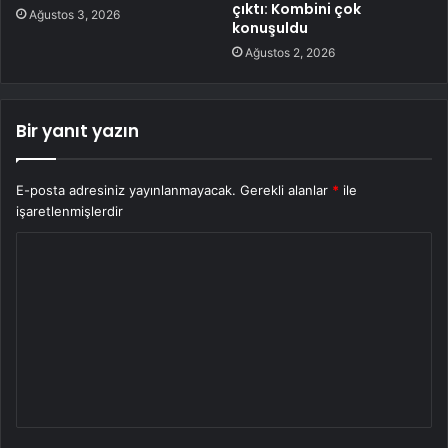
çıktı: Kombini çok
Ağustos 3, 2026
konuşuldu
Ağustos 2, 2026
Bir yanıt yazın
E-posta adresiniz yayınlanmayacak.
Gerekli alanlar
*
ile
işaretlenmişlerdir
Y
o
r
u
m
*