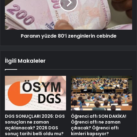
Paranın yüzde 80’i zenginlerin cebinde
İlgili Makaleler
DGS SONUÇLARI 2026: DGS
Öğrenci affı SON DAKİKA!
sonuçları ne zaman
Öğrenci affı ne zaman
açıklanacak? 2026 DGS
çıkacak? Öğrenci affı
sonuç tarihi belli oldu mu?
kimleri kapsıyor?