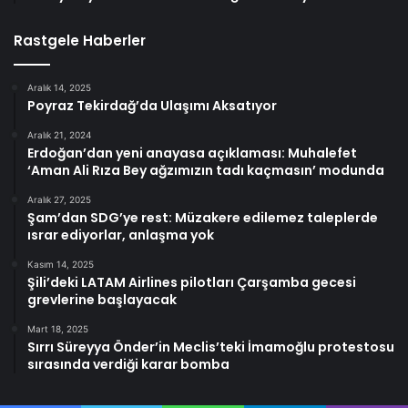
Rastgele Haberler
Aralık 14, 2025
Poyraz Tekirdağ’da Ulaşımı Aksatıyor
Aralık 21, 2024
Erdoğan’dan yeni anayasa açıklaması: Muhalefet
‘Aman Ali Rıza Bey ağzımızın tadı kaçmasın’ modunda
Aralık 27, 2025
Şam’dan SDG’ye rest: Müzakere edilemez taleplerde
ısrar ediyorlar, anlaşma yok
Kasım 14, 2025
Şili’deki LATAM Airlines pilotları Çarşamba gecesi
grevlerine başlayacak
Mart 18, 2025
Sırrı Süreyya Önder’in Meclis’teki İmamoğlu protestosu
sırasında verdiği karar bomba