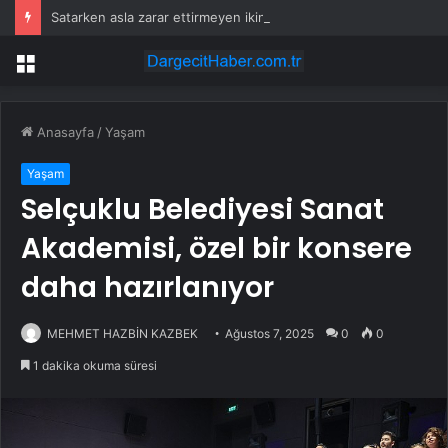
Satarken asla zarar ettirmeyen ikinci el araçlar
Menü
Anasayfa
/
Yaşam
Yaşam
Selçuklu Belediyesi Sanat
Akademisi, özel bir konsere
daha hazırlanıyor
MEHMET HAZBİN KAZBEK
Ağustos 7, 2025
0
0
1 dakika okuma süresi