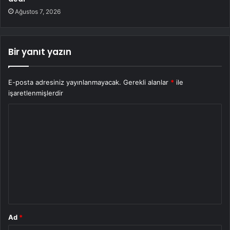
Ağustos 7, 2026
Bir yanıt yazın
E-posta adresiniz yayınlanmayacak.
Gerekli alanlar
*
ile
işaretlenmişlerdir
Y
o
r
u
m
*
Ad
*