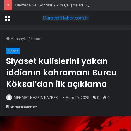
Havza’da Sel Sonrası Yıkım Çalışmaları Sürüyor
Menü
Anasayfa
/
Haber
Haber
Siyaset kulislerini yakan
iddianın kahramanı Burcu
Köksal’dan ilk açıklama
MEHMET HAZBİN KAZBEK
Ekim 20, 2025
0
0
Bir dakikadan az