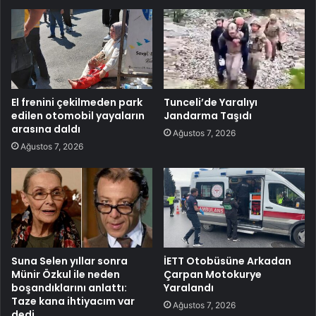
El frenini çekilmeden park
Tunceli’de Yaralıyı
edilen otomobil yayaların
Jandarma Taşıdı
arasına daldı
Ağustos 7, 2026
Ağustos 7, 2026
Suna Selen yıllar sonra
İETT Otobüsüne Arkadan
Münir Özkul ile neden
Çarpan Motokurye
boşandıklarını anlattı:
Yaralandı
Taze kana ihtiyacım var
Ağustos 7, 2026
dedi