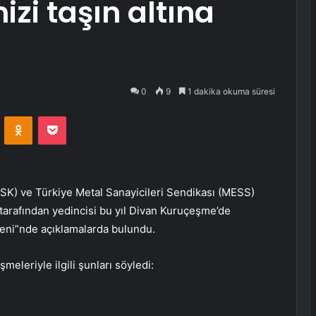
izi taşın altına
0
9
1 dakika okuma süresi
VKontakte
Odnoklassniki
Pocket
SK) ve Türkiye Metal Sanayicileri Sendikası (MESS)
tarafından yedincisi bu yıl Divan Kuruçeşme’de
reni”nde açıklamalarda bulundu.
meleriyle ilgili şunları söyledi: