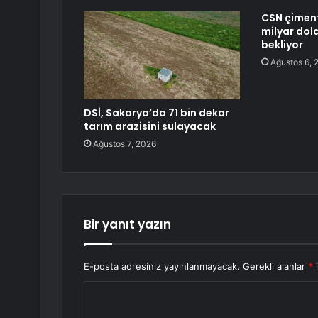
CSN çimento
milyar dolar
bekliyor
Ağustos 6, 
DSİ, Sakarya’da 71 bin dekar
tarım arazisini sulayacak
Ağustos 7, 2026
Bir yanıt yazın
E-posta adresiniz yayınlanmayacak.
Gerekli alanlar
*
i
Y
o