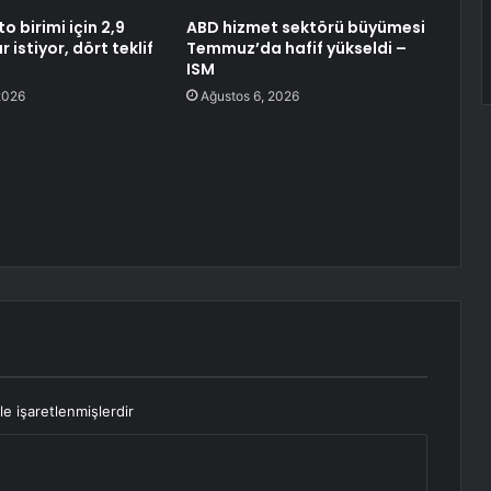
 birimi için 2,9
ABD hizmet sektörü büyümesi
 istiyor, dört teklif
Temmuz’da hafif yükseldi –
ISM
2026
Ağustos 6, 2026
le işaretlenmişlerdir