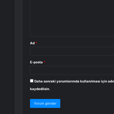
r
u
m
*
Ad
*
E-posta
*
Daha sonraki yorumlarımda kullanılması için adı
kaydedilsin.