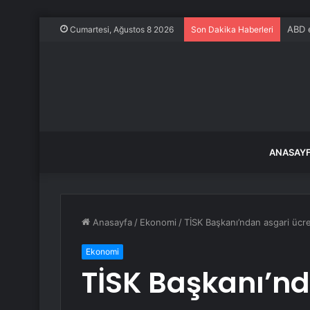
ABD e
Cumartesi, Ağustos 8 2026
Son Dakika Haberleri
ANASAY
Anasayfa
/
Ekonomi
/
TİSK Başkanı’ndan asgari ücret
Ekonomi
TİSK Başkanı’nd