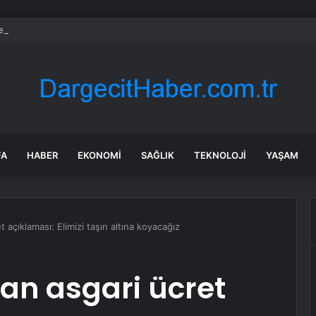
konomisi beklentinin altında büyüdü
FA
HABER
EKONOMI
SAĞLIK
TEKNOLOJI
YAŞAM
 açıklaması: Elimizi taşın altına koyacağız
an asgari ücret