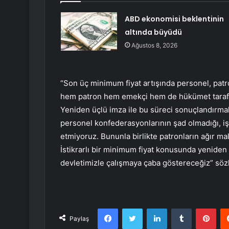
ABD ekonomisi beklentinin
altında büyüdü
Ağustos 8, 2026
“Son üç minimum fiyat artışında personel, patro
hem patron hem emekçi hem de hükümet tarafı ra
Yeniden üçlü imza ile bu süreci sonuçlandırmak
personel konfederasyonlarının şad olmadığı, 
etmiyoruz. Bununla birlikte patronların ağır mal
İstikrarlı bir minimum fiyat konusunda yenid
devletimizle çalışmaya çaba göstereceğiz” söz
Facebook
Twitter
LinkedIn
Tumblr
Pint
Paylaş