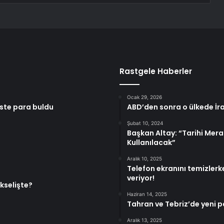
Rastgele Haberler
Ocak 29, 2026
este para buldu
ABD’den sonra o ülkede İran
Şubat 10, 2024
Başkan Altay: “Tarihi Me
Kullanılacak”
Aralık 10, 2025
Telefon ekranını temizlerk
veriyor!
kselişte?
Haziran 14, 2025
Tahran ve Tebriz’de yeni p
Aralık 13, 2025