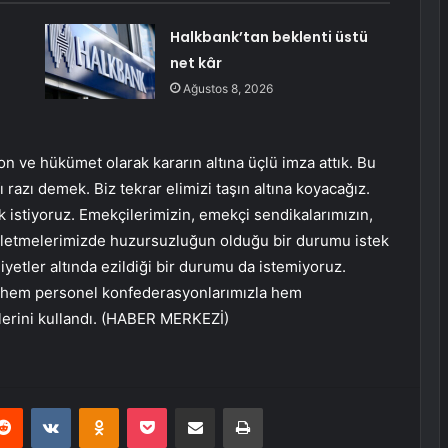
Halkbank’tan beklenti üstü
net kâr
Ağustos 8, 2026
n ve hükümet olarak kararın altına üçlü imza attık. Bu
zı demek. Biz tekrar elimizi taşın altına koyacağız.
 istiyoruz. Emekçilerimizin, emekçi sendikalarımızın,
işletmelerimizde huzursuzluğun olduğu bir durumu istek
iyetler altında ezildiği bir durumu da istemiyoruz.
en hem personel konfederasyonlarımızla hem
lerini kullandı. (HABER MERKEZİ)
erest
Reddit
VKontakte
Odnoklassniki
Pocket
E-Posta ile paylaş
Yazdır