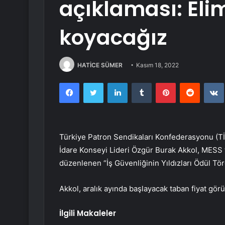
açıklaması: Elim
koyacağız
HATİCE SÜMER
Kasım 18, 2022
Facebook
Twitter
LinkedIn
Tumblr
Pinterest
Reddit
Türkiye Patron Sendikaları Konfederasyonu (Tİ
İdare Konseyi Lideri Özgür Burak Akkol, MESS 
düzenlenen “İş Güvenliğinin Yıldızları Ödül Tö
Akkol, aralık ayında başlayacak taban fiyat görüş
İlgili Makaleler