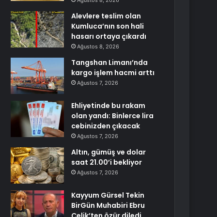
Ağustos 8, 2026
Alevlere teslim olan
Kumluca’nın son hali
hasarı ortaya çıkardı
Ağustos 8, 2026
Tangshan Limanı’nda
kargo işlem hacmi arttı
Ağustos 7, 2026
Ehliyetinde bu rakam
olan yandı: Binlerce lira
cebinizden çıkacak
Ağustos 7, 2026
Altın, gümüş ve dolar
saat 21.00’i bekliyor
Ağustos 7, 2026
Kayyum Gürsel Tekin
BirGün Muhabiri Ebru
Çelik’ten özür diledi