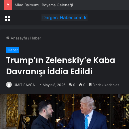
Miao Balmumu Boyama Geleneği
Menü
Anasayfa
/
Haber
Haber
Trump’ın Zelenskiy’e Kaba
Davranışı İddia Edildi
ÜMİT SAVĞA
Mayıs 8, 2026
0
0
Bir dakikadan az