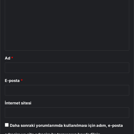
o
r
u
m
*
Ad
*
E-posta
*
İnternet sitesi
Daha sonraki yorumlarımda kullanılması için adım, e-posta