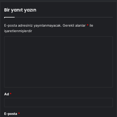
Bir yanıt yazın
E-posta adresiniz yayınlanmayacak.
Gerekli alanlar
*
ile
işaretlenmişlerdir
Y
o
r
u
m
*
Ad
*
E-posta
*