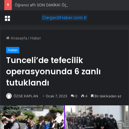
Öğrenci affı SON DAKİKA! Öğrenci affı ne zaman çıkacak? Öğrenci affı kimleri kapsıyor?
Menü
Anasayfa
/
Haber
Haber
Tunceli’de tefecilik
operasyonunda 6 zanlı
tutuklandı
ÖZGE KAPLAN
Ocak 7, 2023
0
4
Bir dakikadan az