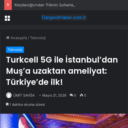
Kılıçdaroğlu’ndan ‘Filenin Sultanları’na kutlama
Menü
Anasayfa
/
Teknoloji
Teknoloji
Turkcell 5G ile İstanbul’dan
Muş’a uzaktan ameliyat:
Türkiye’de ilk!
ÜMİT SAVĞA
Mayıs 21, 2026
0
0
1 dakika okuma süresi