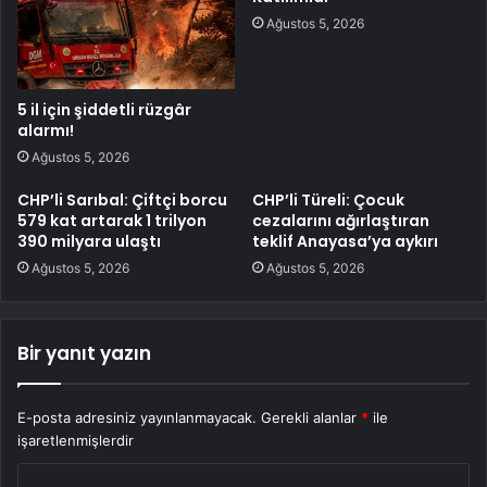
Ağustos 5, 2026
5 il için şiddetli rüzgâr
alarmı!
Ağustos 5, 2026
CHP’li Sarıbal: Çiftçi borcu
CHP’li Türeli: Çocuk
579 kat artarak 1 trilyon
cezalarını ağırlaştıran
390 milyara ulaştı
teklif Anayasa’ya aykırı
Ağustos 5, 2026
Ağustos 5, 2026
Bir yanıt yazın
E-posta adresiniz yayınlanmayacak.
Gerekli alanlar
*
ile
işaretlenmişlerdir
Y