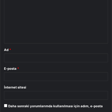
o
r
u
m
*
Ad
*
E-posta
*
İnternet sitesi
Daha sonraki yorumlarımda kullanılması için adım, e-posta