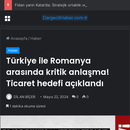
Fidan yarın Katar’da: Stratejik ortaklık ve bölgesel gerilim masada
Menü
Anasayfa
/
Haber
Haber
Türkiye ile Romanya
arasında kritik anlaşma!
Ticaret hedefi açıklandı
DİLAN BİÇER
Mayıs 22, 2024
0
0
1 dakika okuma süresi